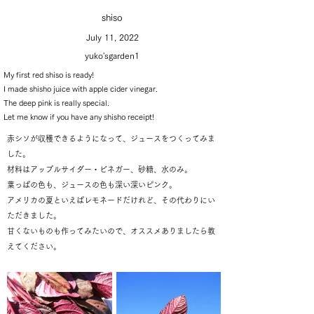
shiso
July 11, 2022
yuko'sgarden1
My first red shiso is ready!
I made shisho juice with apple cider vinegar.
The deep pink is really special.
Let me know if you have any shisho receipt!
赤シソが収穫できるようになって、ジュースをつくってみま
した。
材料はアップルサイダー・ビネガー、砂糖、水のみ。
葉っぱの色も、ジュースの色も深い深いピンク。
アメリカの夏といえばレモネードだけれど、その代わりにい
ただきました。
甘くないものも作ってみたいので、オススメありましたら教
えてください。