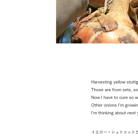
Harvesting yellow stuttg
Those are from sets, so 
Now I have to cure so w
Other onions I'm growin
I'm thinking about next y
イエロー・シュトゥット