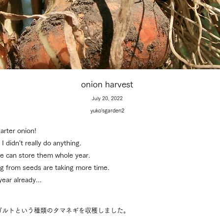
onion harvest
July 20, 2022
yuko'sgarden2
arter onion!
I didn't really do anything.
e can store them whole year.
g from seeds are taking more time.
ear already...
ガルトという種類のタマネギを収穫しました。