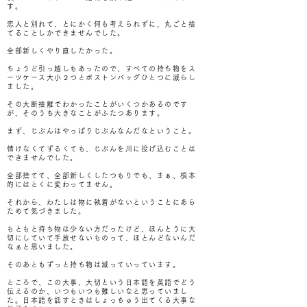
す。
恋人と別れて、とにかく何も考えられずに、丸ごと捨
てることしかできませんでした。
全部新しくやり直したかった。
ちょうど引っ越しもあったので、すべての持ち物をス
ーツケース大小２つとボストンバッグひとつに減らし
ました。
その大断捨離でわかったことがいくつかあるのです
が、そのうち大きなことがふたつあります。
まず、じぶんはやっぱりじぶんなんだなということ。
情けなくてずるくても、じぶんを川に投げ込むことは
できませんでした。
全部捨てて、全部新しくしたつもりでも、まぁ、根本
的にはとくに変わってません。
それから、わたしは物に執着がないということにあら
ためて気づきました。
もともと持ち物は少ない方だったけど、ほんとうに大
切にしていて手放せないものって、ほとんどないんだ
なぁと思いました。
そのあともずっと持ち物は減っていっています。
ところで、この大事、大切という日本語を英語でどう
伝えるのか、いつもいつも難しいなと思っていまし
た。日本語を話すときはしょっちゅう出てくる大事な