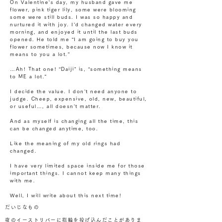
On Valentine’s day, my husband gave me
flower, pink tiger lily, some were blooming
some were still buds. I was so happy and
nurtured it with joy. I’d changed water every
morning, and enjoyed it until the last buds
opened. He told me “I am going to buy you
flower sometimes, because now I know it
means to you a lot.”
…Ah! That one! “Daiji” is, “something means
to ME a lot.”
I decide the value. I don’t need anyone to
judge. Cheep, expensive, old, new, beautiful,
or useful…, all doesn’t matter.
And as myself is changing all the time, this
can be changed anytime, too.
Like the meaning of my old rings had
changed.
I have very limited space inside me for those
important things. I cannot keep many things
with me.
Well, I will write about this next time!
だいじなもの
夜のイーストリバーに指輪を投げ込んだことがありま