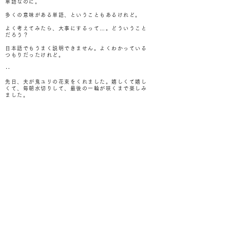
単語なのに。
多くの意味がある単語、ということもあるけれど。
よく考えてみたら、大事にするって…。どういうこと
だろう？
日本語でもうまく説明できません。よくわかっている
つもりだったけれど。
‥
先日、夫が鬼ユリの花束をくれました。嬉しくて嬉し
くて、毎朝水切りして、最後の一輪が咲くまで楽しみ
ました。
その様子を見ていた夫が、「これからたまにお花を買
ってくるよ。Because, now I know it means to
you a lot.」と言ってくれました。
あ、それだ！
直訳すると、”私にとって、大きな意味のあるこ
と”…。
それが大事ということ。
他のひとではなく、私の基準で決めること。
そしてその基準は変わっていくもの。
大事だった指輪の意味が変わってしまったように。
そしてわたしの大事は、あんまり多くないです。