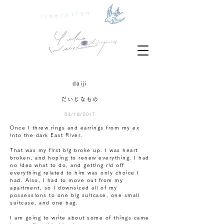
liberation
daiji
だいじなもの
04/18/2017
Once I threw rings and earrings from my ex
into the dark East River.
That was my first big broke up. I was heart
broken, and hoping to renew everything. I had
no idea what to do, and getting rid off
everything related to him was only choice I
had. Also, I had to move out from my
apartment, so I downsized all of my
possessions to one big suitcase, one small
suitcase, and one bag.
I am going to write about some of things came