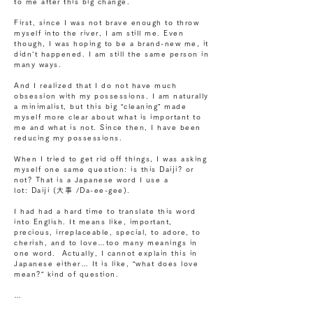
to me after this big change.
First, since I was not brave enough to throw
myself into the river, I am still me. Even
though, I was hoping to be a brand-new me, it
didn’t happened. I am still the same person in
many ways.
And I realized that I do not have much
obsession with my possessions. I am naturally
a minimalist, but this big “cleaning” made
myself more clear about what is important to
me and what is not. Since then, I have been
reducing my possessions.
When I tried to get rid off things, I was asking
myself one same question: is this Daiji? or
not? That is a Japanese word I use a
lot: Daiji (大事 /Da-ee-gee).
I had had a hard time to translate this word
into English. It means like, important,
precious, irreplaceable, special, to adore, to
cherish, and to love…too many meanings in
one word. Actually, I cannot explain this in
Japanese either… It is like, “what does love
mean?” kind of question.
…