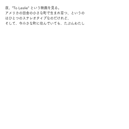
夜、”To Leslie” という映画を見る。
アメリカの田舎の小さな町で生まれ育つ、というの
はひとつのステレオタイプなのだけれど、
そして、今小さな町に住んでいても、たぶんわたし
にはずっと理解しきれないのだけれど、
主人公のレスリーは、その最悪のパターンを生きて
いて、そこからなんとか起き上がるまでを描いてい
る。
テキサスの描写が美しい映画だった。
映画の後半で、枕元でコオロギが鳴き始めて、一瞬
映画の音なのかよくわからなかった。
いつからそこにいたの？
コメント
コメントを追加…