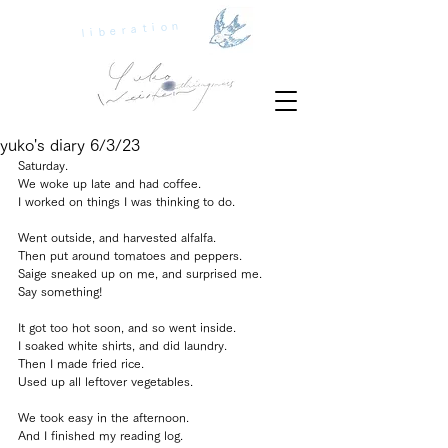
liberation
yuko's diary 6/3/23
Saturday.
We woke up late and had coffee.
I worked on things I was thinking to do.
Went outside, and harvested alfalfa.
Then put around tomatoes and peppers.
Saige sneaked up on me, and surprised me.
Say something!
It got too hot soon, and so went inside.
I soaked white shirts, and did laundry.
Then I made fried rice.
Used up all leftover vegetables.
We took easy in the afternoon.
And I finished my reading log.