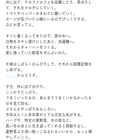
外に出て、アルファルファを収穫したり、草刈りし
て、それをマルチにしていく。
トマトやペッパーのまわりに撒いていく。
セージが気づいたら隣にいるのでびっくりする。
なにか言ってよ。
すぐに暑くなってきたので、家の中へ。
白物をオキシ漬けにしたあと、洗濯機へ。
それからチャーハンをつくる。
家に残っていた野菜をぜんぶいれた。
午後はしばらくのんびりして、それから読書記録を
しあげる。
こちら
からどうぞ。
夕方、外に出て水やり。
しっかりたっぷり。
うまくいったもの、あんまりうまくいかなかったも
のを見て回る。
どちらもやっぱりおもしろい。
今年はとくに多年草がとても元気な気がする。
ハーブや、特定の葉野菜、木の苗など。
長い冬のあとに生き返ってくれると感動するし、
夏野菜より深い根っこは土にもいいから、もっと増
やしていこう。