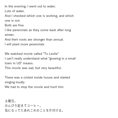
In the evening, I went out to water.
Lots of water.
And I checked which one is working, and which 
one is not.
Both are fine.
I like perennials as they come back after long 
winter.
And their roots are stronger than annual.
I will plant more perennials.
We watched movie called “To Leslie”
I can’t really understand what “growing in a small 
town in US” means.
This movie was sad, but very beautiful.
There was a cricket inside house and started 
singing loudly.
We had to stop the movie and hunt him.
土曜日。
のんびり起きてコーヒー。
気になってたあれこれのことを片付ける。