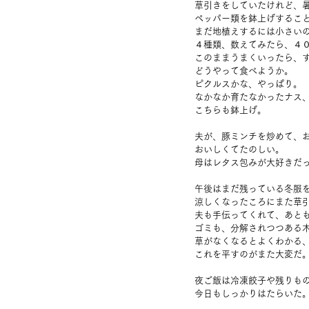
草引きをしていたけれど、
ペッパー類を鉢上げするこ
まだ地植えするには小さい
４種類、数えてみたら、４
このままうまくいったら、
どうやって食べようか。
ピクルスかな、やっぱり。
なかなか育たなかったナス
こちらも鉢上げ。
夫が、豚ミンチを炒めて、
おいしくてたのしい。
母はレタス包みが大好きだ
午後はまだ残っている冬服
涼しくなったころにまた草
夫も手伝ってくれて、あと
ゴミも、分解されつつある
草がなくなるとよくわかる
これを平すのがまた大変だ
夜ご飯は冷凍餃子や残りも
今日もしっかりはたらいた