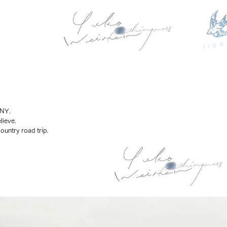
libe
 NY.
lieve.
ountry road trip.