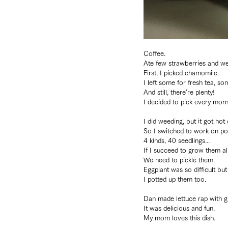
Coffee.
Ate few strawberries and we
First, I picked chamomile.
I left some for fresh tea, s
And still, there’re plenty! 
I decided to pick every mor
I did weeding, but it got hot 
So I switched to work on po
4 kinds, 40 seedlings...
If I succeed to grow them al
We need to pickle them.
Eggplant was so difficult bu
I potted up them too.
Dan made lettuce rap with g
It was delicious and fun.
My mom loves this dish.