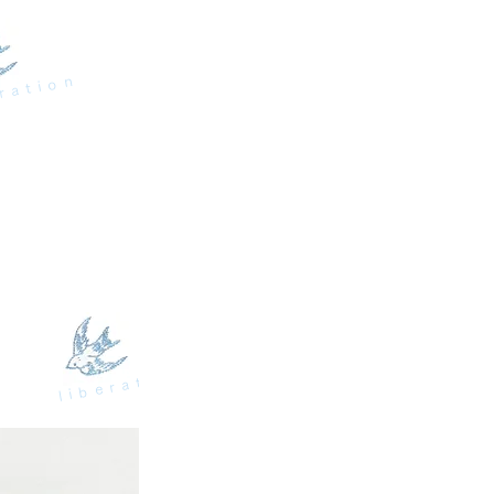
ration