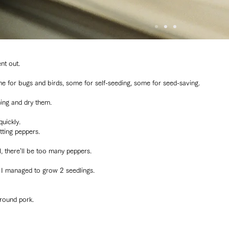
nt out.
ome for bugs and birds, some for self-seeding, some for seed-saving.
ning and dry them.
quickly.
tting peppers.
l, there’ll be too many peppers.
t I managed to grow 2 seedlings.
round pork.