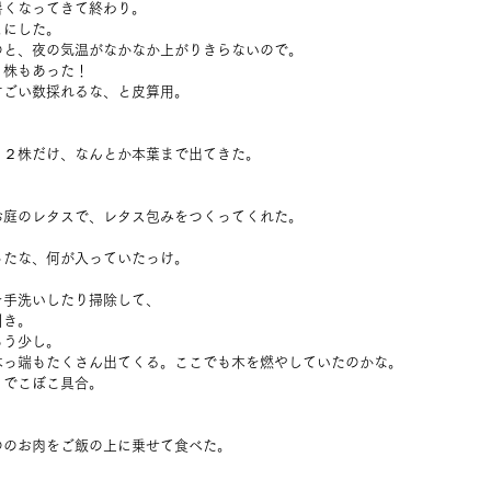
暑くなってきて終わり。
とにした。
のと、夜の気温がなかなか上がりきらないので。
０株もあった！
すごい数採れるな、と皮算用。
、２株だけ、なんとか本葉まで出てきた。
お庭のレタスで、レタス包みをつくってくれた。
ったな、何が入っていたっけ。
を手洗いしたり掃除して、
引き。
もう少し。
木っ端もたくさん出てくる。ここでも木を燃やしていたのかな。
、でこぼこ具合。
。
ののお肉をご飯の上に乗せて食べた。
。