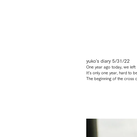
yuko's diary 5/31/22
One year ago today, we left
It’s only one year, hard to be
The beginning of the cross c