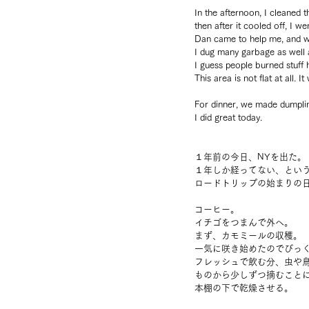
In the afternoon, I cleaned 
then after it cooled off, I w
Dan came to help me, and w
I dug many garbage as well 
I guess people burned stuff 
This area is not flat at all. It
For dinner, we made dumplin
I did great today.
１年前の今日、NYを出た。
１年しか経ってない、とい
ロードトリップの始まりの
コーヒー。
イチゴをつまんで外へ。
まず、カモミールの収穫。
一気に咲き始めたのでびっ
フレッシュで飲む分、虫や
ものから少しずつ摘むこと
本棚の下で乾燥させる。