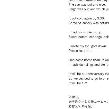
The sun was out and nice.
Saige was out, and we played 
It got cold again by 3:30.
Some of laundry was not drie
I made rice, miso soup.
Sweet potato, cabbage, oni
I wrote my thoughts down.
Please read 
here
.
Dan came home 5:30. It was 
I made dumplings and ate it
It will be our anniversary th
So we decided to go to a re
It will be fun!
木曜日。
夫を送り出した後コーヒー
着替えてお掃除。