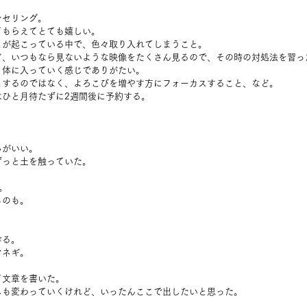
ンセリング。
てもらえてとても嬉しい。
とが起こっている中で、色々取り入れてしまうこと。
ど、いつもなら見ないような映像をたくさん見るので、その時の対処法を習っ
、体に入っていく感じでありがたい。
とするのではなく、よろこびを増やす方にフォーカスすること、など。
はひと月待たずに2週間後に予約する。
ちがいい。
ずっと土を触っていた。
。
ものも。
作る。
マネギ。
て文章を書いた。
しも変わっていくけれど、いったんここで出したいと思った。