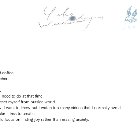
libe
d coffee.
chen.
.
I need to do at that time.
tect myself from outside world.
, I want to know but I watch too many videos that I normally avoid.
e it less traumatic.
 focus on finding joy rather than erasing anxiety.