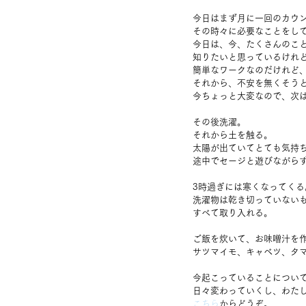
今日はまず月に一回のカウ
その時々に必要なことをし
今日は、今、たくさんのこ
知りたいと思っているけれ
簡単なワークなのだけれど
それから、不安を無くそう
今ちょっと大変なので、次
その後洗濯。
それから土を触る。
太陽が出ていてとても気持
途中でセージと遊びながら
3時過ぎには寒くなってくる
洗濯物は乾き切っていない
すべて取り入れる。
ご飯を炊いて、お味噌汁を
サツマイモ、キャベツ、タ
今起こっていることについ
日々変わっていくし、わた
こちら
からどうぞ。