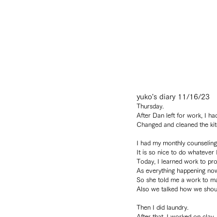
yuko's diary 11/16/23
Thursday.
After Dan left for work, I ha
Changed and cleaned the kit
I had my monthly counseling
It is so nice to do whatever 
Today, I learned work to pro
As everything happening now
So she told me a work to mak
Also we talked how we should
Then I did laundry.
After that, I worked on clay.