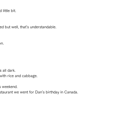
little bit.
d but well, that’s understandable.
on.
all dark.
 with rice and cabbage.
is weekend.
staurant we went for Dan’s birthday in Canada.
。