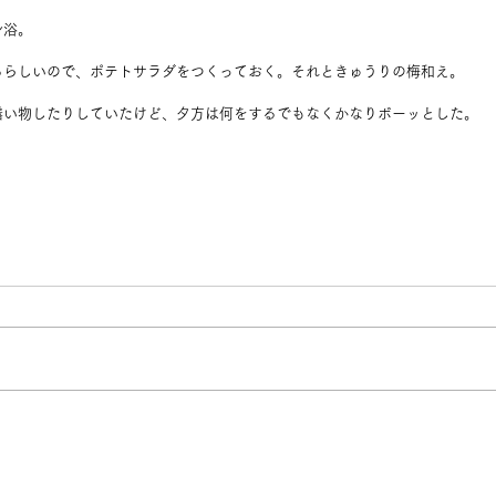
身浴。
るらしいので、ポテトサラダをつくっておく。それときゅうりの梅和え。
繕い物したりしていたけど、夕方は何をするでもなくかなりボーッとした。