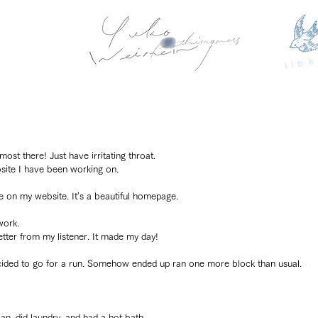
libe
ost there! Just have irritating throat.
site I have been working on. 
e on my website. It's a beautiful homepage.
work.
etter from my listener. It made my day!
decided to go for a run. Somehow ended up ran one more block than usual.
n, did laundry, and had a hot bath.