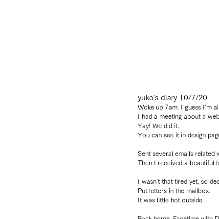
yuko's diary 10/7/20
Woke up 7am. I guess I'm alm
I had a meeting about a web
Yay! We did it. 
You can see it in design pag
Sent several emails related 
Then I received a beautiful l
I wasn't that tired yet, so 
Put letters in the mailbox.
It was little hot outside.
Back home, Facetime with Da