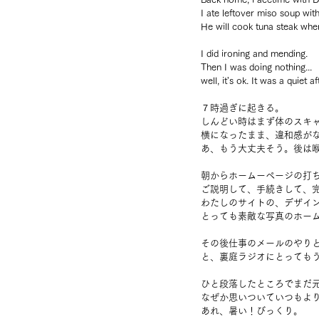
I ate leftover miso soup wit
He will cook tuna steak whe
I did ironing and mending. 
Then I was doing nothing...
well, it's ok. It was a quiet a
７時過ぎに起きる。
しんどい時はまず体のスキ
横になったまま、違和感が
あ、もう大丈夫そう。後は
朝からホームーページの打
ご説明して、手続きして、
わたしのサイトの、デザイ
とっても素敵な写真のホー
その後仕事のメールのやり
と、裏庭ラジオにとっても
ひと段落したところでまだ
なぜか思いついていつもよ
あれ、暑い！びっくり。