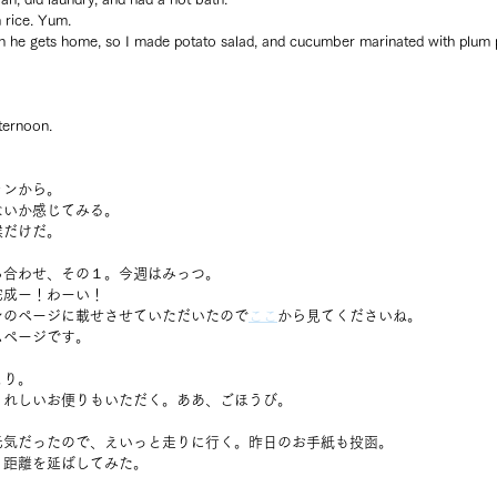
h rice. Yum.
n he gets home, so I made potato salad, and cucumber marinated with plum p
fternoon.
ャンから。
ないか感じてみる。
喉だけだ。
ち合わせ、その１。今週はみっつ。
完成ー！わーい！
ンのページに載せさせていただいたので
ここ
から見てくださいね。
ムページです。
とり。
うれしいお便りもいただく。ああ、ごほうび。
元気だったので、えいっと走りに行く。昨日のお手紙も投函。
り距離を延ばしてみた。