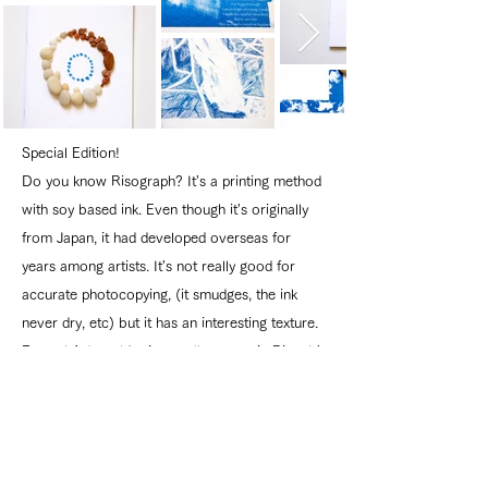
Special Edition!
Do you know Risograph? It's a printing method
with soy based ink. Even though it's originally
from Japan, it had developed overseas for
years among artists. It's not really good for
accurate photocopying, (it smudges, the ink
never dry, etc) but it has an interesting texture.
For vol.4, I could print small amount in Riso. It's
one color: blue!
Please let me know if you're interested in!
$10 + shipping (US:$1.65〜/international:
$4.80〜) Check, Paypal, Credit Card.