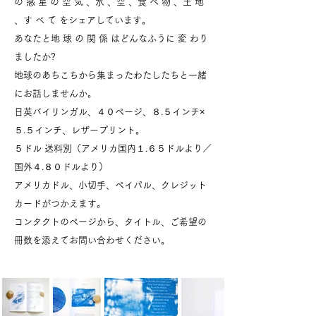
の 惑 星 の 空 気 、水 、空 、食 べ 物 、土 地
、す べ て をシェアしています。
あなたと地 球 の 関 係 はどんなふうに 変 わり
ましたか?
地球のあちこちから集まったわたしたちと一緒
にお話しませんか。
日英バイリンガル、４０ページ、８.５インチ×
５.５インチ、レザープリント。
５ドル 送料別（アメリカ国内１.６５ドルより／
国外４.８０ドルより）
アメリカドル、小切手、ペイパル、クレジット
カードがつかえます。
コンタクトのページから、タイトル、ご希望の
冊数を添えて
お問い合わせください。