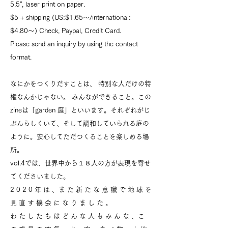
5.5”, laser print on paper.
$5 + shipping (US:$1.65〜/international:
$4.80〜) Check, Paypal, Credit Card.
Please send an inquiry by using the contact
format.
なにかをつくりだすことは、 特別な人だけの特
権なんかじゃない。 みんなができること。この
zineは「garden 庭」といいます。それぞれがじ
ぶんらしくいて、そして調和していられる庭の
ように。安心してただつくることを楽しめる場
所。
vol.4では、世界中から１８人の方が表現を寄せ
てくださいました。
2 0 2 0 年 は 、ま た 新 た な 意 識 で 地 球 を
見 直 す 機 会 に な り ま し た 。
わ た し た ち は ど ん な 人 も み ん な 、こ