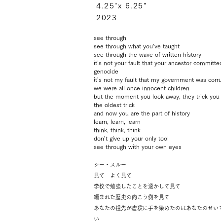
4.25"x 6.25"
2023
see through
see through what you’ve taught
see through the wave of written history
it’s not your fault that your ancestor committe
genocide
it’s not my fault that my government was corr
we were all once innocent children
but the moment you look away, they trick you
the oldest trick
and now you are the part of history
learn, learn, learn
think, think, think
don’t give up your only tool
see through with your own eyes
シー・スルー
見て よく見て
学校で勉強したことを透かして見て
編まれた歴史の向こう
側
を
見て
あなたの祖先が虐殺に手を染めたのはあなたのせい
い