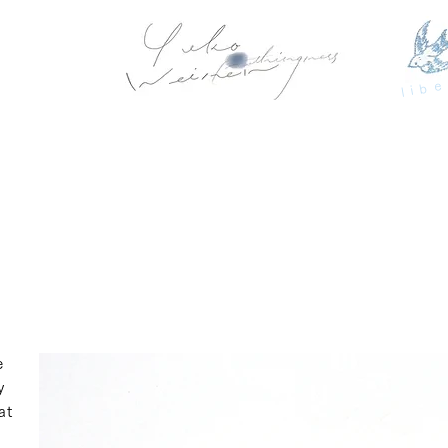
libe
d
e
y
at