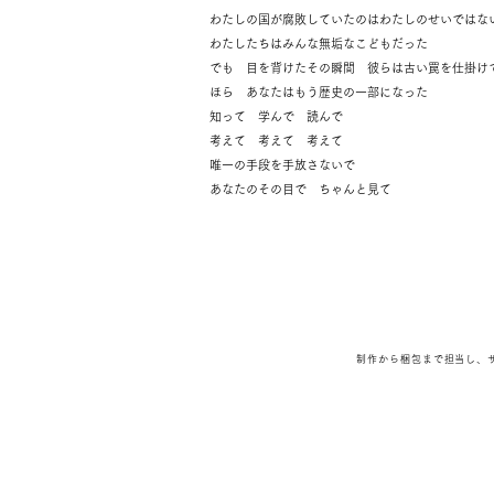
わたしの国が腐敗していたのはわたしのせいではな
わたしたちはみんな無垢なこどもだった
でも 目を背けたその瞬間 彼らは古い罠を仕掛け
ほら あなたはもう歴史の一部になった
知って 学んで 読んで
考えて 考えて 考えて
唯一の手段を手放さないで
あなた
のその目で ちゃんと見
て
制作から梱包まで担当し、