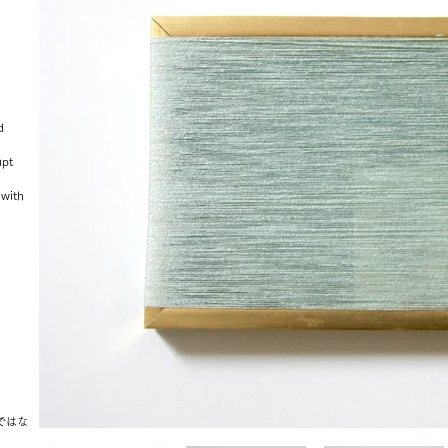
d
upt
 with
ではな