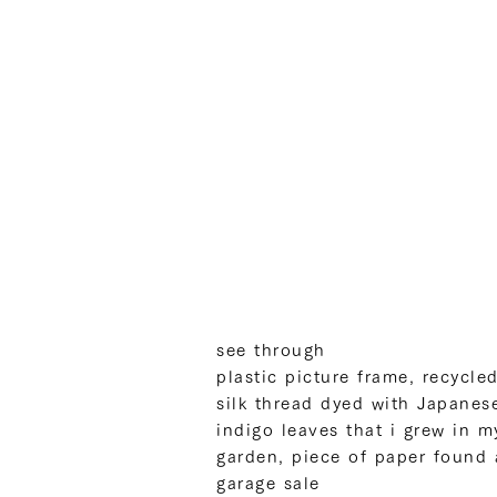
see through
plastic picture frame, recycle
silk thread dyed with Japanes
indigo leaves that i grew in m
garden, piece of paper found 
garage sale