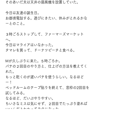
そのあいだ夫は天井の扇風機を設置していた。
今日は友達の誕生日。
お昼頃電話する。遊びにきたい、休みがとれるかな
ーとのこと。
３時ごろストップして、ファーマーズマーケット
へ。
今日はマライアはいなかった。
タマレを買って、ドーナツピーチと食べる。
Mが久しぶりに来た。５時ごろか。
パテの２回目のやり方と、仕上げの方法を教えてく
れた。
もっと乾くのが遅いパテを使うらしい。なるほど
ー！
ベッドルームのテープ貼りを終えて、窓枠の2回目を
試してみる。
なるほど、だいぶやりやすい。
ちいさなミスは気にせず、２回目でたっぷり塗れば
いいんだとわかってラクになった。
夫がキムチ入りのホットサンドをつくってくれて、
キムチーズ！と得意げに命名していた。
夜はゆっくりする。