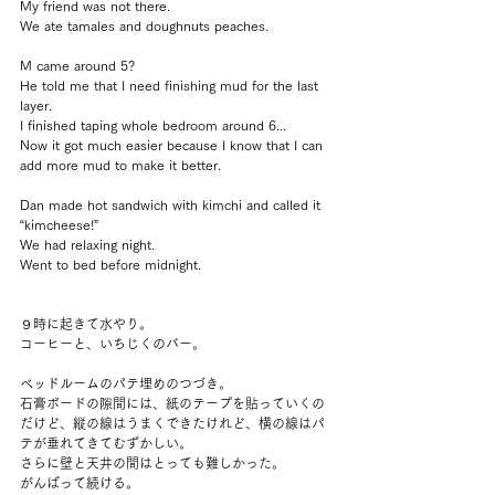
My friend was not there.
We ate tamales and doughnuts peaches.
M came around 5?
He told me that I need finishing mud for the last 
layer.
I finished taping whole bedroom around 6...
Now it got much easier because I know that I can 
add more mud to make it better.
Dan made hot sandwich with kimchi and called it 
“kimcheese!”
We had relaxing night.
Went to bed before midnight.
９時に起きて水やり。
コーヒーと、いちじくのバー。
ベッドルームのパテ埋めのつづき。
石膏ボードの隙間には、紙のテープを貼っていくの
だけど、縦の線はうまくできたけれど、横の線はパ
テが垂れてきてむずかしい。
さらに壁と天井の間はとっても難しかった。
がんばって続ける。