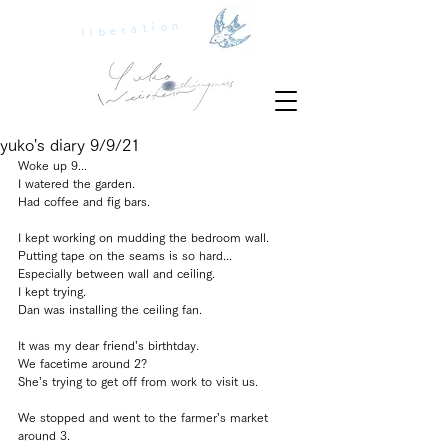
liberation
yuko's diary 9/9/21
Woke up 9... 
I watered the garden.
Had coffee and fig bars.
I kept working on mudding the bedroom wall.
Putting tape on the seams is so hard...
Especially between wall and ceiling.
I kept trying.
Dan was installing the ceiling fan.
It was my dear friend’s birthtday.
We facetime around 2? 
She’s trying to get off from work to visit us.
We stopped and went to the farmer’s market 
around 3.