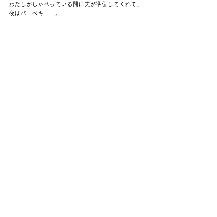
わたしがしゃべっている間に夫が準備してくれて、
夜はバーベキュー。
漬け込んだチキンと、タマネギ、コーン。
セージがおこぼれを待っていたのか暗くなるまでい
たけれど、
犬用のビスケットだけ。
夫の母のものだった、コーンに刺してつかうホルダ
ーでコーンを食べた。
おいしい～。
来年は自家製のコーンが食べられたらいいなぁ。
コメント
コメントを追加…
back to yuko's diary