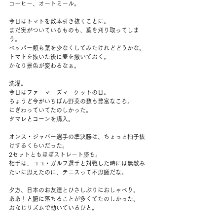
コーヒー、オートミール。
今日はトマトを数本引き抜くことに。
まだ実がついているものも、葉を刈り取ってしま
う。
ペッパー類も葉を少なくしてみたけれどどうかな。
トマトを抜いた後に麦を撒いておく。
かなり景色が変わるなぁ。
洗濯。
今日はファーマーズマーケットの日。
ちょうど今がいちばん野菜の数も豊富なころ。
にぎわっていてたのしかった。
タマレとコーンを購入。
オンス・ジャバー選手の準決勝は、ちょっと拍子抜
けするくらいだった。
2セットともほぼストレート勝ち。
相手は、ココ・ガルフ選手と対戦した時には無敵み
たいに思えたのに、テニスって不思議だな。
夕方、日本のお友達とひさしぶりにおしゃべり。
ああ！と腑に落ちることが多くてたのしかった。
おなじリズムで動いているひと。