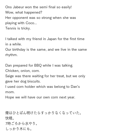
Ons Jabeur won the semi final so easily! 
Wow, what happened?
Her opponent was so strong when she was 
playing with Coco...
Tennis is tricky.
I talked with my friend in Japan for the first time 
in a while.
Our birthday is the same, and we live in the same 
rhythm.
Dan prepared for BBQ while I was talking.
Chicken, onion, corn.
Saige was there waiting for her treat, but we only  
gave her dog biscuits.
I used corn holder which was belong to Dan’s 
mom.
Hope we will have our own corn next year.
煙はひとばん明けたらすっかりなくなっていた。
快晴。
7時ごろから水やり。
しっかり木にも。