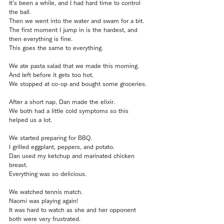
It’s been a while, and I had hard time to control 
the ball.
Then we went into the water and swam for a bit.
The first moment I jump in is the hardest, and 
then everything is fine.
This goes the same to everything.
We ate pasta salad that we made this morning.
And left before it gets too hot.
We stopped at co-op and bought some groceries.
After a short nap, Dan made the elixir.
We both had a little cold symptoms so this 
helped us a lot.
We started preparing for BBQ.
I grilled eggplant, peppers, and potato.
Dan used my ketchup and marinated chicken 
breast.
Everything was so delicious.
We watched tennis match.
Naomi was playing again!
It was hard to watch as she and her opponent 
both were very frustrated.