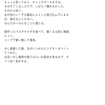
ちょっと座ってから、キャッチボールをする。
ものすごく久しぶりで、しばらく慣れなかった。
それから泳ぐ。
水が冷たい！でも最初にエイッと飛び込んでしまえ
ば、後はなんともない。
なんだかいろんなことに通じる。
朝作ったパスタサラダを食べて、暑くなる前に帰路
につく。
コープで買い物して帰宅。
少し昼寝した後、夫がいつものエリクサーをつくっ
てくれた。
お互い少し風邪の残りみたいな症状があるので、す
ごく効く気がする。
バーベキューに取り掛かる。
お庭の賀茂茄子、同僚にもらったパプリカ、ジャガ
イモをまず焼き始める。
夫は自家製のケチャップを使って、バーベキューソ
ースを作り、鶏胸肉の準備をしてくれた。
後はただ焦さずに焼くだけ。
どれもとてもおいしかった。
テニスを観る。