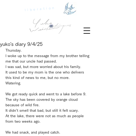
liberation
yuko's diary 9/4/25
Thursday.
I woke up to the message from my brother telling 
me that our uncle had passed.
I was sad, but more worried about his family.
It used to be my mom is the one who delivers 
this kind of news to me, but no more.
Watering.
We got ready quick and went to a lake before 9.
The sky has been covered by orange cloud 
because of wild fire.
It didn’t smell that bad, but still it felt scary.
At the lake, there were not as much as people 
from two weeks ago.
We had snack, and played catch.