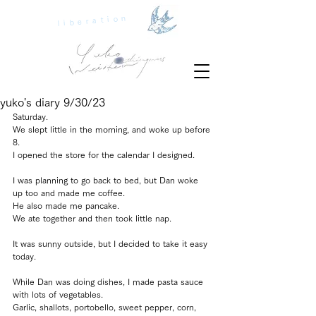
liberation
yuko's diary 9/30/23
Saturday.
We slept little in the morning, and woke up before 
8.
I opened the store for the calendar I designed.
I was planning to go back to bed, but Dan woke 
up too and made me coffee.
He also made me pancake.
We ate together and then took little nap.
It was sunny outside, but I decided to take it easy 
today.
While Dan was doing dishes, I made pasta sauce 
with lots of vegetables.
Garlic, shallots, portobello, sweet pepper, corn, 