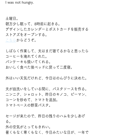
I was not hungry.
土曜日。
朝方少し眠って、8時前に起きる。
デザインしたカレンダーとポストカードを販売する
ストアズをオープンする。
こちら
からどうぞ。
しばらく作業して、夫はまだ寝てるかなと思ったら
コーヒーを淹れてくれた。
パンケーキも焼いてくれる。
おいしく食べた後ベッドに戻って二度寝。
外はいい天気だけれど、今日はのんびりに決めた。
夫が皿洗いをしている間に、パスタソースを作る。
ニンニク、シャロット、昨日のキノコ、ピーマン、
コーンを炒めて、トマトを追加。
トマトベースの野菜パスタ。
セージが来たので、昨日の残りのハムを少しあげ
る。
外の空気がとってもきれい。
暑くもなく寒くもなく、今日みたいな日が、一年で