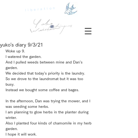
liberation
yuko's diary 9/3/21
Woke up 9. 
I watered the garden.
And I pulled weeds between mine and Dan’s 
garden.
We decided that today’s priority is the laundry.
So we drove to the laundromat but it was too 
busy. 
Instead we bought some coffee and bages.
In the afternoon, Dan was trying the mower, and I 
was seeding some herbs.
I am planning to glow herbs in the planter during 
winter.
Also I planted four kinds of chamomile in my herb 
garden.
I hope it will work.