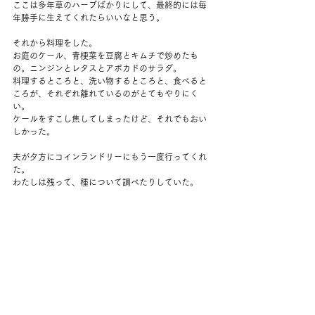
ここは多年草のハーブばかりにして、最終的には毎
年勝手に生えてくれたらいいなと思う。
それから料理をした。
お庭のケール、青梗菜を豆腐とキムチで炒めたも
の。ニンジンとレタスとアボカドのサラダ。
料理するところと、洗い物するところと、食べると
ころが、それぞれ離れているのがとてもやりにく
い。
ケールをすこし焦してしまったけど、それでもおい
しかった。
夫が夕方にコインランドリーにもう一度行ってくれ
た。
わたしは残って、種について調べたりしていた。
戻ってきた夫はかなり落ち込んでいた。
どうしようかな、どうなるのかな。
今日もうまく眠れなかった。
コメント