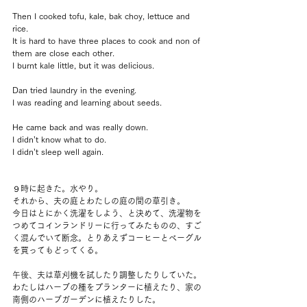
Then I cooked tofu, kale, bak choy, lettuce and 
rice. 
It is hard to have three places to cook and non of 
them are close each other.
I burnt kale little, but it was delicious.
Dan tried laundry in the evening.
I was reading and learning about seeds.
He came back and was really down.
I didn’t know what to do.
I didn’t sleep well again.
９時に起きた。水やり。
それから、夫の庭とわたしの庭の間の草引き。
今日はとにかく洗濯をしよう、と決めて、洗濯物を
つめてコインランドリーに行ってみたものの、すご
く混んでいて断念。とりあえずコーヒーとベーグル
を買ってもどってくる。
午後、夫は草刈機を試したり調整したりしていた。
わたしはハーブの種をプランターに植えたり、家の
南側のハーブガーデンに植えたりした。