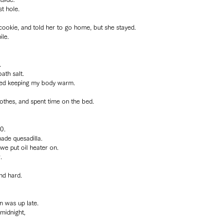
t hole.
cookie, and told her to go home, but she stayed.
ile.
.
th salt.
helped keeping my body warm.
lothes, and spent time on the bed.
0.
ade quesadilla.
we put oil heater on.
.
nd hard.
n was up late.
midnight, 