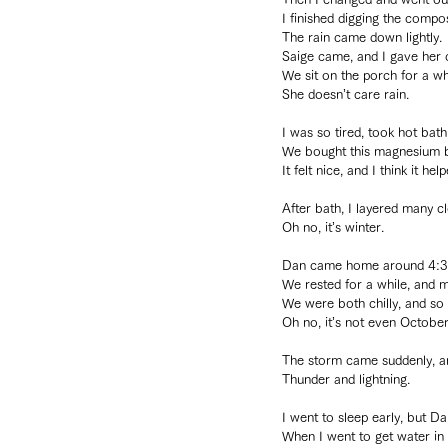
I finished digging the compos
The rain came down lightly.
Saige came, and I gave her 
We sit on the porch for a wh
She doesn’t care rain.
I was so tired, took hot bath
We bought this magnesium ba
It felt nice, and I think it 
After bath, I layered many c
Oh no, it’s winter.
Dan came home around 4:3
We rested for a while, and m
We were both chilly, and so 
Oh no, it’s not even October
The storm came suddenly, a
Thunder and lightning.
I went to sleep early, but Da
When I went to get water in 