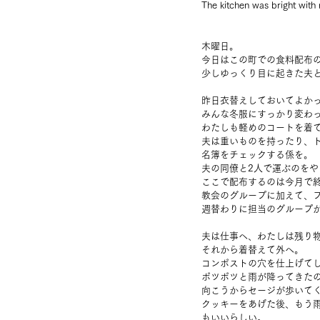
The kitchen was bright with 
木曜日。
今日はこの町での食料配布
少しゆっくり目に起きた夫
昨日衣替えしておいてよか
みんな冬服にすっかり変わ
わたしも軽めのコートを着
夫は重いものを持ったり、
名簿をチェックする係を。
夫の同僚と2人で運ぶのをや
ここで配布するのは今月で
教会のグループに加えて、
週替わりに担当のグループ
夫は仕事へ、わたしは残り
それから着替えて外へ。
コンポストの穴を仕上げて
ポツポツと雨が降ってきた
向こうからセージが歩いて
クッキーをあげた後、もう
もいいらしい。