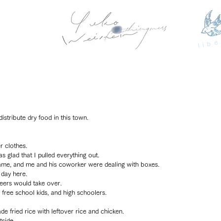
libe
istribute dry food in this town.
 clothes.
s glad that I pulled everything out.
ame, and me and his coworker were dealing with boxes.
 day here.
eers would take over.
ree school kids, and high schoolers.
e fried rice with leftover rice and chicken.
side.