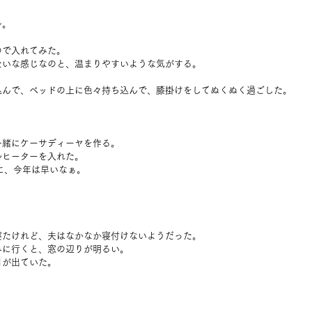
～。
ので入れてみた。
たいな感じなのと、温まりやすいような気がする。
込んで、ベッドの上に色々持ち込んで、膝掛けをしてぬくぬく過ごした。
。
一緒にケーサディーヤを作る。
ルヒーターを入れた。
に、今年は早いなぁ。
寝たけれど、夫はなかなか寝付けないようだった。
みに行くと、窓の辺りが明るい。
月が出ていた。