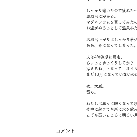
しっかり働いたので疲れた
お風呂に浸かる。
マグネシウムを買ってみた
お湯がぬるっとして温泉み
お風呂上がりはしっかり着
ああ、冬になってしまった
夫は4時過ぎに帰宅。
ちょっとゆっくりしてから
冷えるね、となって、オイ
まだ10月になっていないの
夜、大嵐。
雷も。
わたしは早々に眠くなって
夜中に起きて台所に水を飲
とても高いところに明るい
コメント