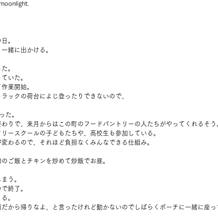
moonlight.
の日。
と一緒に出かける。
った。
っていた。
て作業開始。
トラックの荷台によじ登ったりできないので、
った。
終わりで、来月からはこの町のフードパントリーの人たちがやってくれるそう
フリースクールの子どもたちや、高校生も参加している。
が変わるので、それほど負担なくみんなできる仕組み。
物のご飯とチキンを炒めて炒飯でお昼。
しまう。
ので終了。
くる。
雨だから帰りなよ、と言ったけれど動かないのでしばらくポーチに一緒に座っ