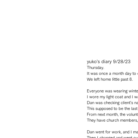
yuko's diary 9/28/23
Thursday.
It was once a month day to d
We left home little past 8.
Everyone was wearing winter
I wore my light coat and I wa
Dan was checking client’s n
This supposed to be the last
From next month, the volunt
They have church members, f
Dan went for work, and I mad
Then I changed and went out