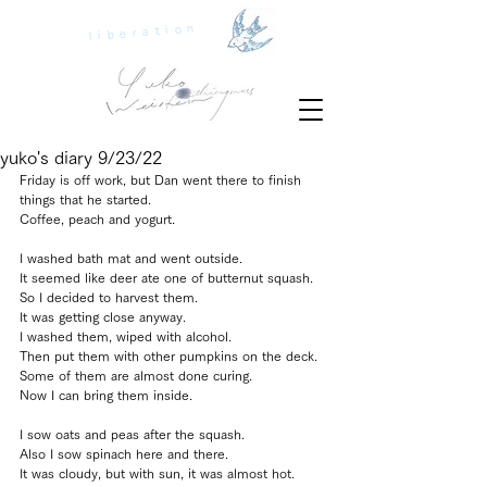
liberation
yuko's diary 9/23/22
Friday is off work, but Dan went there to finish 
things that he started.
Coffee, peach and yogurt.
I washed bath mat and went outside.
It seemed like deer ate one of butternut squash.
So I decided to harvest them.
It was getting close anyway.
I washed them, wiped with alcohol.
Then put them with other pumpkins on the deck.
Some of them are almost done curing.
Now I can bring them inside.
I sow oats and peas after the squash.
Also I sow spinach here and there.
It was cloudy, but with sun, it was almost hot.