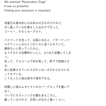
We watched “Reservation Dogs”
It was so powerful.
Feeling your ancestors is important.
金曜日は基本的にはお休みの日なのだけれど、
少し残っている仕事をしに出かけて行った。
コーヒー。モモとヨーグルト。
バスマットを洗って、お庭に出ると、バターナッツ
スクワッシュのひとつがシカに食べられていた。
興味ないと思っていたのに。
もうそろそろ収穫時だったし、5つほど収穫してしま
う。
洗って、アルコールで拭き取って、軒下で乾燥させ
る。
先に乾燥させていたカボチャはヘタがからからにな
ってきている。
こうなったら後は室内で保存できる。
収穫した後はムギとマメのカバークロップを撒いて
おく。
ついでにホウレンソウの種をあちこちに。
曇っているけれど、日差しが出ると暑いくらい。