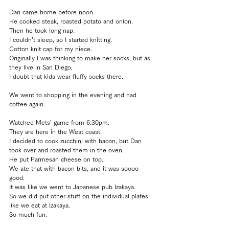
Dan came home before noon.
He cooked steak, roasted potato and onion.
Then he took long nap.
I couldn’t sleep, so I started knitting.
Cotton knit cap for my niece.
Originally I was thinking to make her socks, but as 
they live in San Diego, 
I doubt that kids wear fluffy socks there.
We went to shopping in the evening and had 
coffee again.
Watched Mets’ game from 6:30pm.
They are here in the West coast.
I decided to cook zucchini with bacon, but Dan 
took over and roasted them in the oven.
He put Parmesan cheese on top.
We ate that with bacon bits, and it was soooo 
good.
It was like we went to Japanese pub Izakaya.
So we did put other stuff on the individual plates 
like we eat at Izakaya.
So much fun.