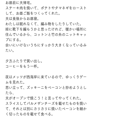
お昼前に夫帰宅。
ステーキ肉を焼いて、ポテトやタマネギをロースト
して、お昼ご飯をつくってくれた。
夫は食後からお昼寝。
わたしは眠れなくて、編み物をしたりしていた。
姪に靴下を編もうかと思ったけれど、暖かい場所に
住んでいるから、コットンと竹の糸のニットキャッ
プにする。
会いにいけないうちにすっかり大きくなっているみ
たい。
夕方ふたりで買い出し。
コーヒーをもう一杯。
夜はメッツが西海岸に来ているので、ゆっくりゲー
ムを見れた。
思い立って、ズッキーニをベーコンと炒めようとし
たら、
夫がオーブンで焼こう！と言ってやってくれた。
スライスしてパルメザンチーズを載せたものを焼い
て、それとは別にカリカリに焼いたベーコンを細か
く切ったものを載せて食べる。
柔らかくなったズッキーニでベーコンを包むように
して。
これがめちゃくちゃおいしかった。居酒屋ででてき