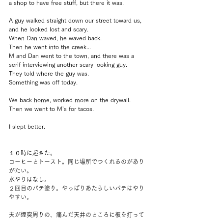
a shop to have free stuff, but there it was.
A guy walked straight down our street toward us, 
and he looked lost and scary.
When Dan waved, he waved back.
Then he went into the creek...
M and Dan went to the town, and there was a 
serif interviewing another scary looking guy.
They told where the guy was.
Something was off today.
We back home, worked more on the drywall.
Then we went to M’s for tacos.
I slept better.
１０時に起きた。
コーヒーとトースト。同じ場所でつくれるのがあり
がたい。
水やりはなし。
２回目のパテ塗り。やっぱりあたらしいパテはやり
やすい。
夫が煙突周りの、痛んだ天井のところに板を打って