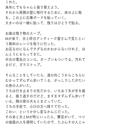
くれた。
来年にでもちゃんと張り替えよう。
それから南側の壁に移行するために、床の上に板
を。この上に石膏ボードを貼っていく。
大きいのは一緒に貼って、残りはひとりで貼る。
お昼は残り物のスープ。
Mが来て、夫と昨日アンティーク屋さんで見たとい
う無料のレンジを取りに行った。
お店なのになんでタダなのかわからないけれど、ほ
んとうにもらってきた。
中古の電気のコンロ。オーブンもついてる。汚れて
るけど、ガラストップ。
そんなことをしていたら、道の向こうからこちらに
むかってずんずん歩いてくる、がっしりしたがたい
の男の人がいた。
うちは行き止まりの先だから、いちおう夫が手を振
ると、振り返すのだけど、ますますずんずん歩いて
いる。隣の家の犬もとまどっていた。
うちの手前で、小川の方へ降りて行った。
こわい、というか少し変なかんじだった。
そのあと夫とMが町にいったら、警官がいて、べつ
の強面の人を尋問していたので、たぶんその人じゃ
ない、と伝えたらしい。