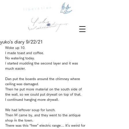
liberation
yuko's diary 9/22/21
Woke up 10.
I made toast and coffee.
No watering today.
I started mudding the second layer and it was 
much easier.
Dan put the boards around the chimney where 
ceiling was damaged.
Then he put more material on the south side of 
the wall, so we could put drywall on top of that.
I continued hanging more drywall.
We had leftover soup for lunch.
Then M came by, and they went to the antique 
shop in the town.
There was this “free” electric range.... It’s weird for 