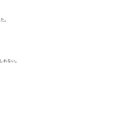
った。
。
しれない。