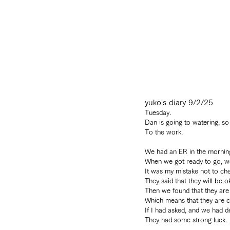
yuko's diary 9/2/25
Tuesday.
Dan is going to watering, so I
To the work.
We had an ER in the morning
When we got ready to go, we
It was my mistake not to ch
They said that they will be 
Then we found that they are
Which means that they are c
If I had asked, and we had de
They had some strong luck.