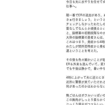
今日も夫に水やりを任せて
仕事へ。
朝一番でERの追加があり
さぁ行きましょう、という
チェックしなかったわたし
薬なしでなんとか頑張ると
と、脳梗塞の初期段階なの
大体の脳梗塞の患者さんは
これはつまり、発症から4
わたしが閉所恐怖症かと尋
運ということを考えた。
その後も色々細かいことが
ERも外来も混んでいて、変
でも午後は静かで、暑い中
4時に上がって夫に迎えにき
近所に警察が来ていたけれ
何があったのかはわからな
晩ごはんはボウルいっぱい
この胸肉がしっとり柔らか
じっくり弱火がコツらしい