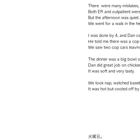
There  were many mistakes, 
Both ER and outpatient wer
But the afternoon was quiet.
We went for a walk in the hea
I was done by 4, and Dan c
He told me there was a cop 
We saw two cop cars leavin
The dinner was a big bowl o
Dan did great job on chicke
It was soft and very tasty.
We took nap, watched baseba
It was hot but cooled off by
火曜日。