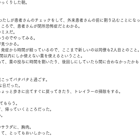
ゆっくりした朝。
、わたしが患者さんのチェックをして、外来患者さんの前に割り込むことにな
ところで、患者さんが閉所恐怖症だとわかる。
のミスだ。
いうのでやってみる。
が見つかる。
、発症から時間が経っているので、ここまで新しいのは同僚も2人目とのこと
時間以内にしか使えない薬を使えるということ。
ねて、薬の投与に時間を割いたり、後回しにしていたら間に合わなかったかも
起こってバタバタと過ごす。
な日だった。
ちょっと歩きに出てすぐに戻ってきたり、トレイラーの掃除をする。
てもらう。
ど、帰っていくところだった。
い。
のサラダに、胸肉。
くて、とってもおいしかった。
。