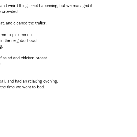
and weird things kept happening, but we managed it.
e crowded.
t, and cleaned the trailer.
ame to pick me up.
in the neighborhood.
g.
f salad and chicken breast.
n.
ll, and had an relaxing evening.
 the time we went to bed.