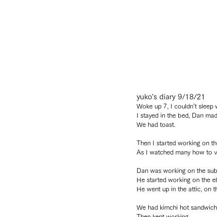
yuko's diary 9/18/21
Woke up 7, I couldn’t sleep w
I stayed in the bed, Dan ma
We had toast.
Then I started working on th
As I watched many how to vide
Dan was working on the sub
He started working on the el
He went up in the attic, on th
We had kimchi hot sandwiche
Then kept working.