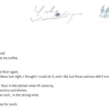
libe
ell.
de me coffee.
e floor again.
os last night, I thought I could do it, and I did, but those advices didn’t wor
 floor in the kitchen when M came by.
ectrics and kitchen,
e roof... in the strong wind.
s for lunch.