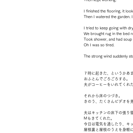
I finished the flooring, it loo
Then I watered the garden. I t
I tried to keep going with dry
We brought rug in the bed ro
Took shower, and had soup a
Oh I was so tired.
The strong wind suddenly st
７時に起きた、というかあ
おふとんでごろごろする。
夫がコーヒーをいれてくれ
それから床のつづき。
きのう、たくさんビデオを
夫はキッチンの床下の張り
Mもきてくれた。
今日は電気を通したり、キ
屋根裏と屋根のうえを身軽