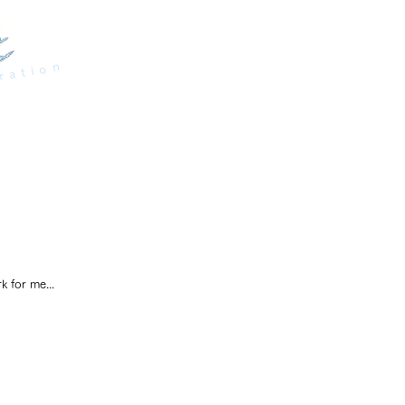
ration
k for me...