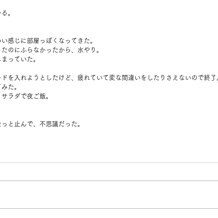
ひる。
いい感じに部屋っぽくなってきた。
ったのにふらなかったから、水やり。
しまっていた。
ードを入れようとしたけど、疲れていて変な間違いをしたりさえないので終了
てみた。
とサラダで夜ご飯。
たっと止んで、不思議だった。