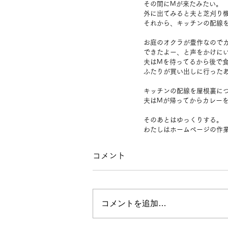
その間にMが来たみたい。
外に出てみると夫と芝刈り
それから、キッチンの配線
お庭のオクラが豊作なので
できたよー、と声をかけに
夫はMを待ってるから後で
ふたりが買い出しに行った
キッチンの配線を屋根裏に
夫はMが帰ってからカレー
そのあとはゆっくりする。
わたしはホームページの作
コメント
コメントを追加…