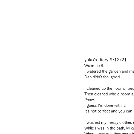
yuko's diary 9/13/21
Woke up 8.
I watered the garden and ma
Dan didn’t feel good.
I cleaned up the floor of b
Then cleaned whole room ag
Phew.
I guess I’m done with it.
It’s not perfect and you can s
I washed my messy clothes i
While I was in the bath, M 
When I was out, they were tr