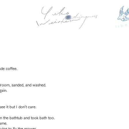
libe
de coffee.
edroom, sanded, and washed.
ain.
ee it but I don’t care.
n the bathtub and took bath too.
came.
ying to fix the mower.