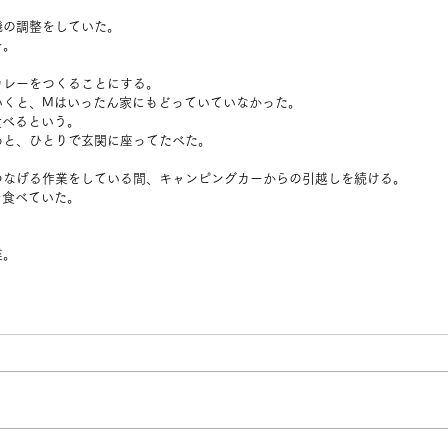
機の調整をしていた。
を。
カレーをつくることにする。
いくと、Mはいったん家にもどっていていなかった。
食べるという。
あと、ひとりで玄関に座ってたべた。
つなげる作業をしている間、キャンピングカーからの引越しを続ける。
を食べていた。
業。