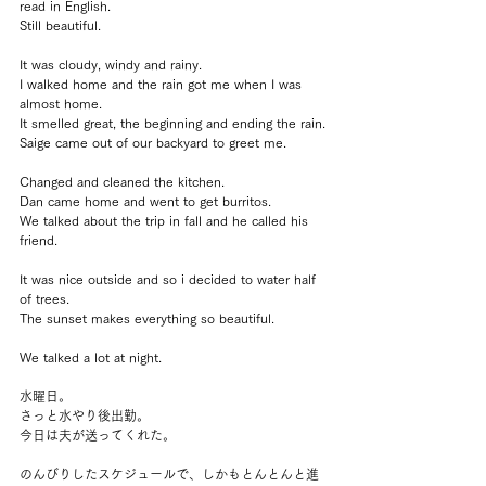
read in English.
Still beautiful.
It was cloudy, windy and rainy.
I walked home and the rain got me when I was 
almost home.
It smelled great, the beginning and ending the rain.
Saige came out of our backyard to greet me.
Changed and cleaned the kitchen.
Dan came home and went to get burritos.
We talked about the trip in fall and he called his 
friend.
It was nice outside and so i decided to water half 
of trees.
The sunset makes everything so beautiful.
We talked a lot at night.
水曜日。
さっと水やり後出勤。
今日は夫が送ってくれた。
のんびりしたスケジュールで、しかもとんとんと進