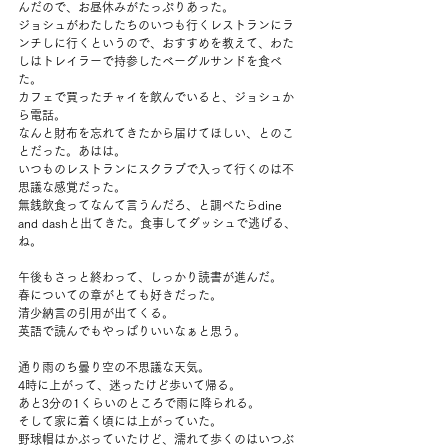
んだので、お昼休みがたっぷりあった。
ジョシュがわたしたちのいつも行くレストランにラ
ンチしに行くというので、おすすめを教えて、わた
しはトレイラーで持参したベーグルサンドを食べ
た。
カフェで買ったチャイを飲んでいると、ジョシュか
ら電話。
なんと財布を忘れてきたから届けてほしい、とのこ
とだった。あはは。
いつものレストランにスクラブで入って行くのは不
思議な感覚だった。
無銭飲食ってなんて言うんだろ、と調べたらdine 
and dashと出てきた。食事してダッシュで逃げる、
ね。
午後もさっと終わって、しっかり読書が進んだ。
春についての章がとても好きだった。
清少納言の引用が出てくる。
英語で読んでもやっぱりいいなぁと思う。
通り雨のち曇り空の不思議な天気。
4時に上がって、迷ったけど歩いて帰る。
あと3分の1くらいのところで雨に降られる。
そして家に着く頃には上がっていた。
野球帽はかぶっていたけど、濡れて歩くのはいつぶ