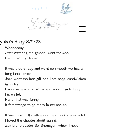
liberation
yuko’s diary 8/9/23
Wednesday.
After watering the garden, went for work.
Dan drove me today.
It was a quiet day and went so smooth we had a 
long lunch break.
Josh went the Iron grill and I ate bagel sandwiches 
in trailer.
He called me after while and asked me to bring 
his wallet.
Haha, that was funny.
It felt strange to go there in my scrubs.
It was easy in the afternoon, and I could read a lot.
I loved the chapter about spring.
Zambreno quotes Sei Shonagon, which I never 