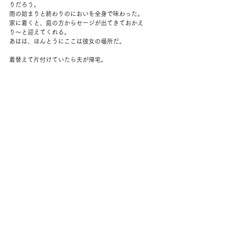
りだろう。
雨の始まりと終わりのにおいを全身で味わった。
家に着くと、庭の方からセージが出てきておかえ
り〜と迎えてくれる。
あはは、ほんとうにここは彼女の場所だ。
着替えて片付けていたら夫が帰宅。
そのままブリトーを買いに走ってくれた。
食後、秋にある展示とそのための旅行の話になっ
て、友達に電話していた。
外はまた晴れて、でも涼しくて気持ちいい。
水やりをすることにした。
木の水やりを半分と、ハーブガーデンと。
夕陽がとってもきれい。
夜はたくさんおしゃべりして過ごした。
コメント
コメントを追加…