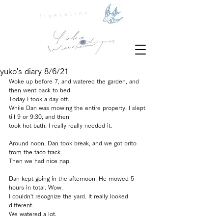
liberation
yuko's diary 8/6/21
Woke up before 7, and watered the garden, and 
then went back to bed.
Today I took a day off.
While Dan was mowing the entire property, I slept 
till 9 or 9:30, and then
took hot bath. I really really needed it.
Around noon, Dan took break, and we got brito 
from the taco track.
Then we had nice nap.
Dan kept going in the afternoon. He mowed 5 
hours in total. Wow.
I couldn't recognize the yard. It really looked 
different.
We watered a lot.