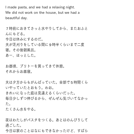
I made pasta, and we had a relaxing night. 
We did not work on the house, but we had a 
beautiful day.
７時前におきてさっと水やりしてから、またおふと
んにもどる。
今日は休みにするのだ。
夫が芝刈りをしている間に９時半くらいまで二度
寝。その後朝風呂。
あー、ほっとした。
お昼頃、ブリトーを買ってきて休憩。
それからお昼寝。
夫は夕方からもがんばっていた。全部で５時間くら
いやっていたとおもう。わお。
きれいになった庭は見違えるくらいだった。
毎日少しずつ伸びるから、ぜんぜん気づいてなかっ
た。
たくさん水をやる。
夜はわたしがパスタをつくる。あとはのんびりして
過ごした。
今日は家のことはなにもできなかったけど、すばら