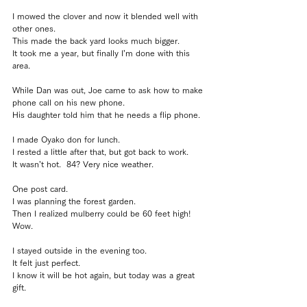
I mowed the clover and now it blended well with 
other ones.
This made the back yard looks much bigger.
It took me a year, but finally I’m done with this 
area.
While Dan was out, Joe came to ask how to make 
phone call on his new phone.
His daughter told him that he needs a flip phone.
I made Oyako don for lunch.
I rested a little after that, but got back to work.
It wasn’t hot.  84? Very nice weather.
One post card.
I was planning the forest garden.
Then I realized mulberry could be 60 feet high!
Wow.
I stayed outside in the evening too.
It felt just perfect.
I know it will be hot again, but today was a great 
gift.