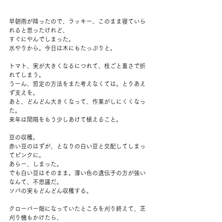
早朝雨が降ったので、ラッキー、このまま寝ていら
れると思ったけれど、
すぐにやんでしまった。
水やりから。今日は木にもたっぷりと。
トマト、実が大きくなるにつれて、枝ごと重さで折
れてしまう。
うーん、剪定の方法をまた考えなくては。とりあえ
ず支えを。
あと、どんどん大きくなって、作業がしにくくなっ
た。
来年は間隔をもう少しあけて植えること。
豆の収穫。
赤い豆のはずが、となりの白い豆と交配してしまっ
てピンクに。
あらー、しまった。
でも白い豆はそのまま。薄い色の遺伝子の方が強い
なんて、不思議だ。
ソバの実もどんどん収穫する。
クローバー畑になっていたところを刈り終えて、芝
刈り機もかけたら、