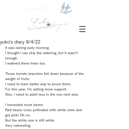
liberation
yuko's diary 8/4/22
It was raining early morning.
I thought I can skip the watering, but it wasn’t 
enough.
I watered there trees too.
Those tomato branches fell down because of the 
weight of fruits.
I need to learn better way to prune them.
For this year, I’m adding more support.
Also, I need to plant less in the row next year.
I harvested more beans.
Red beans cross pollinated with white ones and 
got pink! Oh no.
But the white one is still white. 
Very interesting.