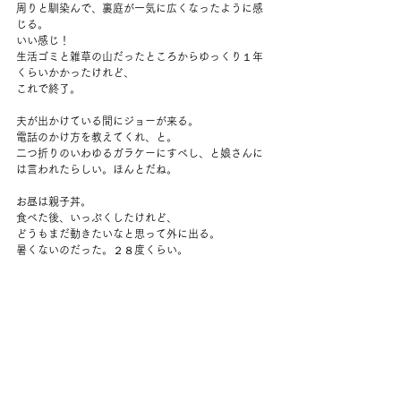
周りと馴染んで、裏庭が一気に広くなったように感
じる。
いい感じ！
生活ゴミと雑草の山だったところからゆっくり１年
くらいかかったけれど、
これで終了。
夫が出かけている間にジョーが来る。
電話のかけ方を教えてくれ、と。
二つ折りのいわゆるガラケーにすべし、と娘さんに
は言われたらしい。ほんとだね。
お昼は親子丼。
食べた後、いっぷくしたけれど、
どうもまだ動きたいなと思って外に出る。
暑くないのだった。２８度くらい。
収穫の続きなど。
葉書１通。
お庭の木の配置を考えたりする。
育てている中では桑の木がいちばん大きくなるみた
いでびっくりした。
１８メートル。
剪定で中くらいの木に抑えることもできるみたいだ
けれど。