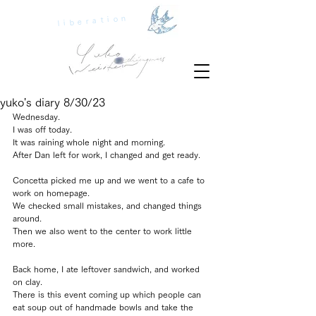
liberation
yuko's diary 8/30/23
Wednesday.
I was off today.
It was raining whole night and morning.
After Dan left for work, I changed and get ready.
Concetta picked me up and we went to a cafe to 
work on homepage.
We checked small mistakes, and changed things 
around.
Then we also went to the center to work little 
more.
Back home, I ate leftover sandwich, and worked 
on clay.
There is this event coming up which people can 
eat soup out of handmade bowls and take the 