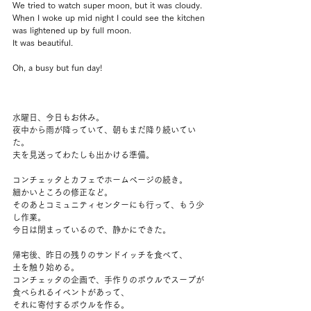
We tried to watch super moon, but it was cloudy.
When I woke up mid night I could see the kitchen 
was lightened up by full moon.
It was beautiful.
Oh, a busy but fun day!
水曜日、今日もお休み。
夜中から雨が降っていて、朝もまだ降り続いてい
た。
夫を見送ってわたしも出かける準備。
コンチェッタとカフェでホームページの続き。
細かいところの修正など。
そのあとコミュニティセンターにも行って、もう少
し作業。
今日は閉まっているので、静かにできた。
帰宅後、昨日の残りのサンドイッチを食べて、
土を触り始める。
コンチェッタの企画で、手作りのボウルでスープが
食べられるイベントがあって、
それに寄付するボウルを作る。