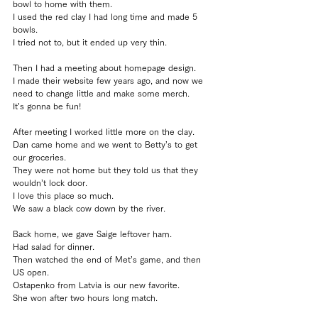
bowl to home with them.
I used the red clay I had long time and made 5 
bowls.
I tried not to, but it ended up very thin.
Then I had a meeting about homepage design.
I made their website few years ago, and now we 
need to change little and make some merch.
It’s gonna be fun!
After meeting I worked little more on the clay.
Dan came home and we went to Betty’s to get 
our groceries.
They were not home but they told us that they 
wouldn’t lock door.
I love this place so much.
We saw a black cow down by the river.
Back home, we gave Saige leftover ham.
Had salad for dinner.
Then watched the end of Met’s game, and then 
US open.
Ostapenko from Latvia is our new favorite.
She won after two hours long match.