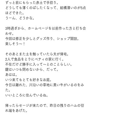
ずっと前にもらった赤土で手捻り。
どうしても薄くのばしたくなって、結構薄いのが5点
ほどできた。
うーん、どうかな。
3時過ぎから、ホームページを以前作った方と打ち合
わせ。
今回は修正を少しとグッズ作り、ショップ開設。
楽しそう～！
そのあとまた土を触っていたら夫が帰宅。
2人で食品をとりにベティの家に行く。
不在だけど勝手に入って～とのことらしい。
鍵はいつも閉めないから、だって。
あはは。
いつ来てもとても好きなお庭。
今日は離れた、川沿いの草地に黒い牛がいるのをみ
た。
いいところに住んでいるね。
帰ったらセージが来たので、昨日の残りのハムの切
れ端をあげた。
夜ご飯は簡単にサラダ。
メッツが10回裏で勝ったところを見て、そのあとテ
ニスを見る。