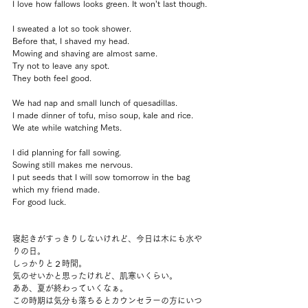
I love how fallows looks green. It won’t last though.
I sweated a lot so took shower.
Before that, I shaved my head.
Mowing and shaving are almost same.
Try not to leave any spot.
They both feel good.
We had nap and small lunch of quesadillas.
I made dinner of tofu, miso soup, kale and rice.
We ate while watching Mets.
I did planning for fall sowing.
Sowing still makes me nervous.
I put seeds that I will sow tomorrow in the bag 
which my friend made.
For good luck.
寝起きがすっきりしないけれど、今日は木にも水や
りの日。
しっかりと２時間。
気のせいかと思ったけれど、肌寒いくらい。
ああ、夏が終わっていくなぁ。
この時期は気分も落ちるとカウンセラーの方にいつ