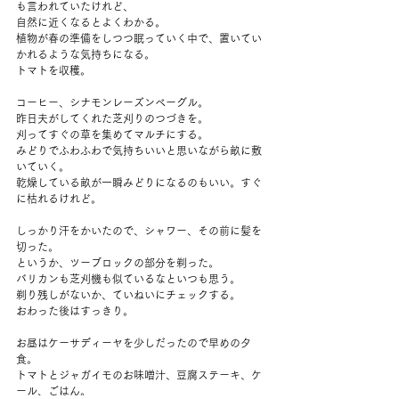
も言われていたけれど、
自然に近くなるとよくわかる。
植物が春の準備をしつつ眠っていく中で、置いてい
かれるような気持ちになる。
トマトを収穫。
コーヒー、シナモンレーズンベーグル。
昨日夫がしてくれた芝刈りのつづきを。
刈ってすぐの草を集めてマルチにする。
みどりでふわふわで気持ちいいと思いながら畝に敷
いていく。
乾燥している畝が一瞬みどりになるのもいい。すぐ
に枯れるけれど。
しっかり汗をかいたので、シャワー、その前に髪を
切った。
というか、ツーブロックの部分を剃った。
バリカンも芝刈機も似ているなといつも思う。
剃り残しがないか、ていねいにチェックする。
おわった後はすっきり。
お昼はケーサディーヤを少しだったので早めの夕
食。
トマトとジャガイモのお味噌汁、豆腐ステーキ、ケ
ール、ごはん。