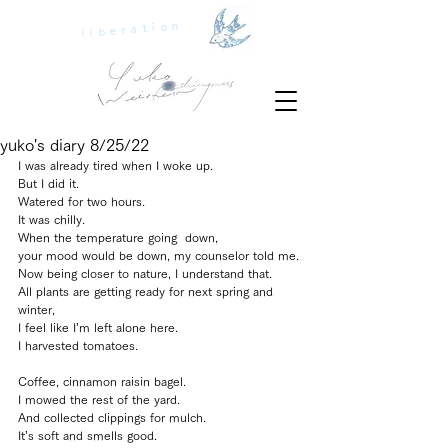
liberation
yuko's diary 8/25/22
I was already tired when I woke up.
But I did it.
Watered for two hours.
It was chilly.
When the temperature going  down, 
your mood would be down, my counselor told me.
Now being closer to nature, I understand that.
All plants are getting ready for next spring and 
winter, 
I feel like I’m left alone here.
I harvested tomatoes.
Coffee, cinnamon raisin bagel.
I mowed the rest of the yard.
And collected clippings for mulch.
It’s soft and smells good.