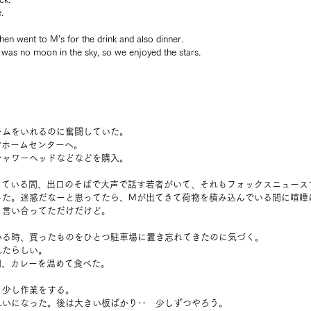
.
hen went to M’s for the drink and also dinner.
as no moon in the sky, so we enjoyed the stars.
ームをいれるのに奮闘していた。
でホームセンターへ。
シャワーヘッドなどなどを購入。
っている間、出口のそばで大声で話す若者がいて、それもフォックスニュース
った。迷惑だなーと思ってたら、Mが出てきて荷物を積み込んでいる間に喧嘩
と言い合ってただけだけど。
いる時、買ったものをひとつ駐車場に置き忘れてきたのに気づく。
れたらしい。
間、カレーを温めて食べた。
う少し作業をする。
れいになった。後は大きい板ばかり‥　少しずつやろう。