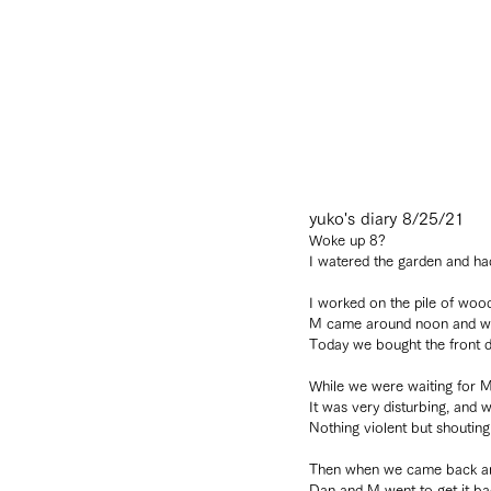
yuko's diary 8/25/21
Woke up 8? 
I watered the garden and ha
I worked on the pile of woo
M came around noon and we
Today we bought the front do
While we were waiting for M 
It was very disturbing, and 
Nothing violent but shouting
Then when we came back and 
Dan and M went to get it ba