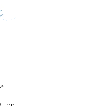
ration
s...
 lot. oops.