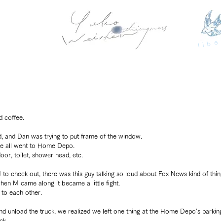
libe
d coffee.
d, and Dan was trying to put frame of the window.
 all went to Home Depo.
or, toilet, shower head, etc.
to check out, there was this guy talking so loud about Fox News kind of thing
when M came along it became a little fight.
 to each other.
unload the truck, we realized we left one thing at the Home Depo’s parking
ck.