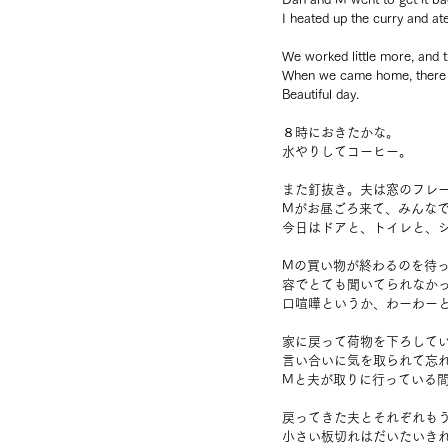
I heated up the curry and ate
We worked little more, and t
When we came home, there w
Beautiful day.
８時におきたかな。
水やりしてコーヒー。
また釘抜き。夫は窓のフレ
Mがお昼ごろ来て、みんな
今日はドアと、トイレと、
Mの買い物が終わるのを待
容でとても聞いてられなか
口喧嘩というか、わーわー
家に戻って荷物を下ろして
言い合いに気を取られて忘
Mと夫が取りに行っている
戻ってきた夫とそれぞれも
小さい板切れはだいたいき