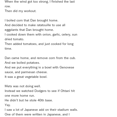
When the wind got too strong, I finished the last 
row.
Then did my workout.
I boiled corn that Dan brought home.
And decided to make ratatouille to use all 
eggplants that Dan brought home.
I cooked down them with onion, garlic, celery, sun 
dried tomato.
Then added tomatoes, and just cooked for long 
time.
Dan came home, and remove corn from the cub.
And we boiled potatoes.
And we put everything in a bowl with Genovese 
sauce, and parmesan cheese.
It was a great vegetable bowl.
Mets was not doing well.
Instead we watched Dodgers to see if Ohtani hit 
one more home run.
He didn’t but he stole 40th base.
Yay.
I saw a lot of Japanese add on their stadium walls.
One of them were written in Japanese, and I 