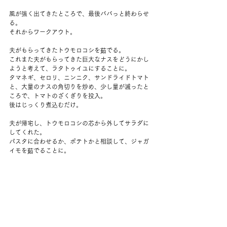
風が強く出てきたところで、最後ババっと終わらせ
る。
それからワークアウト。
夫がもらってきたトウモロコシを茹でる。
これまた夫がもらってきた巨大なナスをどうにかし
ようと考えて、ラタトゥイユにすることに。
タマネギ、セロリ、ニンニク、サンドライドトマト
と、大量のナスの角切りを炒め、少し量が減ったと
ころで、トマトのざくぎりを投入。
後はじっくり煮込むだけ。
夫が帰宅し、トウモロコシの芯から外してサラダに
してくれた。
パスタに合わせるか、ポテトかと相談して、ジャガ
イモを茹でることに。
ジェノベーゼソースを少しかけて。
パルメザンチーズもかけて。
野菜たっぷり豪華なご飯になった。
メッツは振るわない。
代わりに大谷選手が40ー40クラブに入るか見てい
た。
これは年間のホームランと盗塁の数が40以上の選手