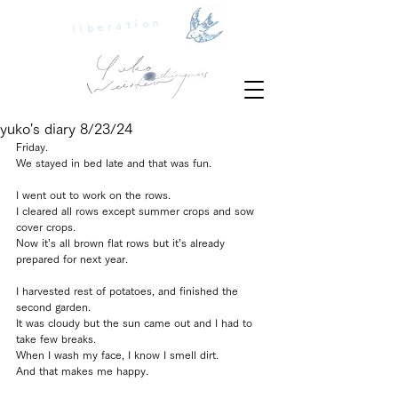
liberation
yuko's diary 8/23/24
Friday.
We stayed in bed late and that was fun.
I went out to work on the rows.
I cleared all rows except summer crops and sow 
cover crops.
Now it’s all brown flat rows but it’s already 
prepared for next year.
I harvested rest of potatoes, and finished the 
second garden.
It was cloudy but the sun came out and I had to 
take few breaks.
When I wash my face, I know I smell dirt.
And that makes me happy.