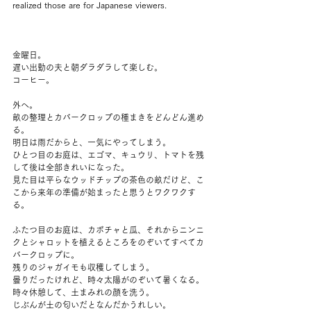
realized those are for Japanese viewers.
金曜日。
遅い出勤の夫と朝ダラダラして楽しむ。
コーヒー。
外へ。
畝の整理とカバークロップの種まきをどんどん進め
る。
明日は雨だからと、一気にやってしまう。
ひとつ目のお庭は、エゴマ、キュウリ、トマトを残
して後は全部きれいになった。
見た目は平らなウッドチップの茶色の畝だけど、こ
こから来年の準備が始まったと思うとワクワクす
る。
ふたつ目のお庭は、カボチャと瓜、それからニンニ
クとシャロットを植えるところをのぞいてすべてカ
バークロップに。
残りのジャガイモも収穫してしまう。
曇りだったけれど、時々太陽がのぞいて暑くなる。
時々休憩して、土まみれの顔を洗う。
じぶんが土の匂いだとなんだかうれしい。