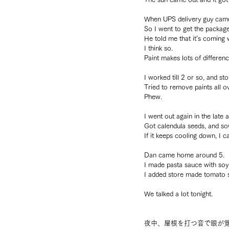
When UPS delivery guy came,
So I went to get the package
He told me that it’s coming w
I think so.
Paint makes lots of differenc
I worked till 2 or so, and st
Tried to remove paints all o
Phew.
I went out again in the late 
Got calendula seeds, and so
If it keeps cooling down, I 
Dan came home around 5.
I made pasta sauce with soy 
I added store made tomato 
We talked a lot tonight.
夜中、屋根を打つ音で眼が