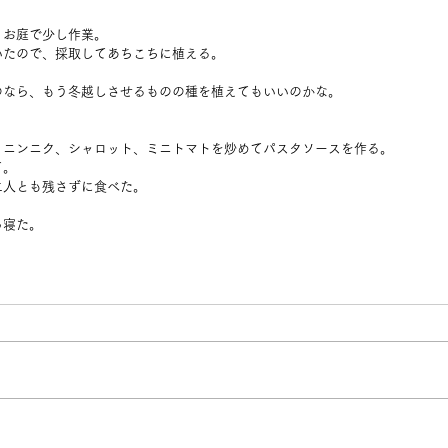
、お庭で少し作業。
いたので、採取してあちこちに植える。
。
のなら、もう冬越しさせるものの種を植えてもいいのかな。
、ニンニク、シャロット、ミニトマトを炒めてパスタソースを作る。
て。
二人とも残さずに食べた。
ら寝た。