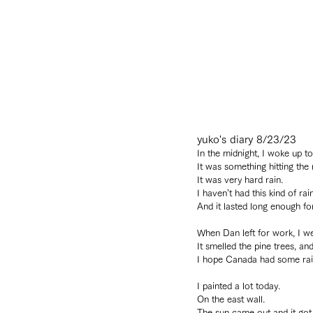
yuko's diary 8/23/23
In the midnight, I woke up to
It was something hitting the 
It was very hard rain.
I haven’t had this kind of rai
And it lasted long enough fo
When Dan left for work, I we
It smelled the pine trees, and
I hope Canada had some rai
I painted a lot today.
On the east wall.
The sun came out and it got 