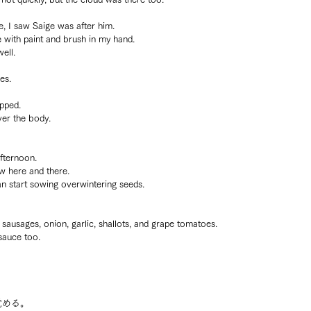
 I saw Saige was after him.
 with paint and brush in my hand.
ell.
es.
opped.
ver the body.
afternoon.
w here and there.
can start sowing overwintering seeds.
sausages, onion, garlic, shallots, and grape tomatoes.
sauce too.
覚める。