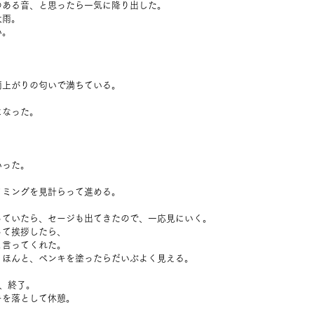
のある音、と思ったら一気に降り出した。
大雨。
い。
。
雨上がりの匂いで満ちている。
になった。
。
いった。
イミングを見計らって進める。
っていたら、セージも出てきたので、一応見にいく。
って挨拶したら、
と言ってくれた。
、ほんと、ペンキを塗ったらだいぶよく見える。
、終了。
キを落として休憩。