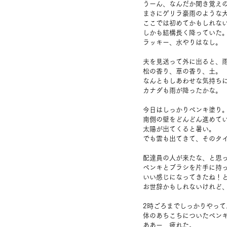
うーん、なんだか聞き覚え
まさにゲリラ豪雨のような
ここでは初めてかもしれな
しかも結構長く降っていた
ラッキー、水やりはなし。
夫を見送って外に出ると、
松の香り、草の香り、土。
なんともしあわせな気持ち
カナダも雨が降ったかな。
今日はしっかりペンキ塗り
南側の壁をどんどん進めて
太陽が出てくると暑い。
でも雲も出てきて、そのタ
配達員の人が来たな、と思
ペンキとブラシを片手に持
いい感じになってきたね！
お世辞かもしれないけれど
2時ごろまでしっかりやって
体のあちこちについたペン
ああー、疲れた。