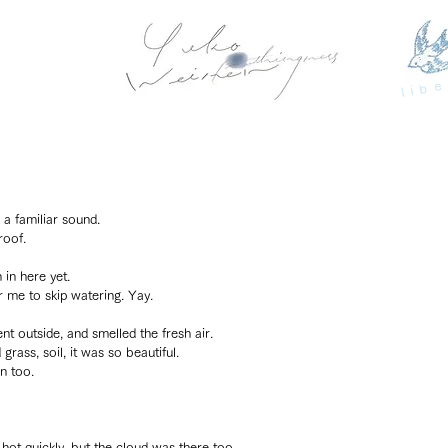
libe
 a familiar sound.
roof.
n in here yet.
r me to skip watering. Yay.
nt outside, and smelled the fresh air.
 grass, soil, it was so beautiful.
n too.
hot quickly, but the cloud was there too.