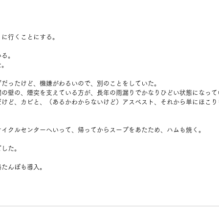
りに行くことにする。
いる。
た。
ずだったけど、機嫌がわるいので、別のことをしていた。
間の壁の、煙突を支えている方が、長年の雨漏りでかなりひどい状態になって
だけど、カビと、（あるかわからないけど）アスベスト、それから単にほこり
サイクルセンターへいって、帰ってからスープをあたため、ハムも焼く。
ごした。
湯たんぽも導入。