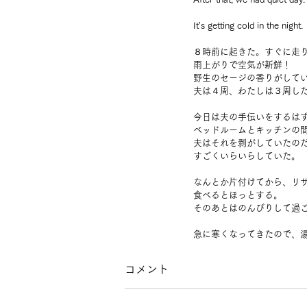
It's getting cold in the night.
８時前に起きた。すぐに走
雨上がりで空気が新鮮！
野生のセージの香りがして
夫は４周、わたしは３周し
今日は夫の手伝いをするは
ベッドルームとキッチンの
夫はそれを剥がしていたの
すごくいらいらしていた。
なんとか片付けてから、リ
食べるとほっとする。
そのあとはのんびりして過
急に寒くなってきたので、
コメント