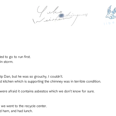
libe
 to go to run first.
ain storm.
p Dan, but he was so grouchy, I couldn't.
kitchen which is supporting the chimney was in terrible condition.
were afraid it contains asbestos which we don't know for sure.
, we went to the recycle center.
d ham, and had lunch.