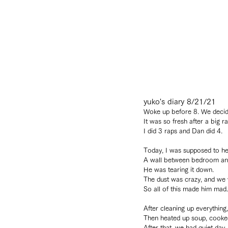
yuko's diary 8/21/21
Woke up before 8. We decided
It was so fresh after a big r
I did 3 raps and Dan did 4.
Today, I was supposed to hel
A wall between bedroom and 
He was tearing it down.
The dust was crazy, and we 
So all of this made him mad.
After cleaning up everything
Then heated up soup, cooke
After that, we had quiet day.