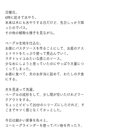
日曜日。
6時に起きて水やり。
本来は木にも水やりする日だけど、先日しっかり降
ったのでパス。
その他の植物も様子を見ながら。
ベーグル生地を仕込む。
お昼にパスタソースを作ることにして、お庭のナス
とトマトをたっぷり使って煮込んでいく。
ラタトゥイユみたいな感じのソース。
少なめにしようと思っていたのにやっぱり大量につ
くってしまった。
お昼に食べて、夫のお弁当に詰めて、わたしの夕食
にする。
夫を見送って洗濯。
ベーグルの成形をして、少し間が空いたけれどワー
クアウトをする。
ちょっとビビって20分のシリーズにしたけれど、そ
こまでキツく感じなくてホッとした。
今日は細かい家事を色々と。
コーヒーグラインダーを使ってパン粉を作ったり、