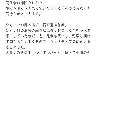
扇風機の掃除をしたり。
やろうやろうと思っていたことに手をつけられると
気持ちがスッとする。
夕方またお庭へ出て、石を運ぶ作業。
ひとつ目のお庭の周りには掘り起こした石を並べて
柵にしていたのだけど、足場も悪いし、雑草は構わ
ず間から生えてくるので、ウッドチップスに変える
ことにした。
大量にあるので、少しずつバケツに拾って小川のそ
ばへ運ぶ。
はてしなく感じるけれど、少しでも続けていれば終
わるはず。
ベーグルを焼き上げる。
今日は半分シナモンレーズンにしてみたけどどうだ
ろうか。
野球を見て過ごす。
夫が帰ってきてすぐにおふとんに入った。
コメント