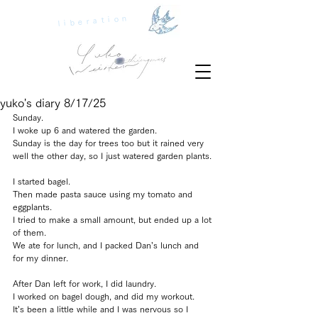
liberation
yuko's diary 8/17/25
Sunday.
I woke up 6 and watered the garden.
Sunday is the day for trees too but it rained very 
well the other day, so I just watered garden plants.
I started bagel.
Then made pasta sauce using my tomato and 
eggplants.
I tried to make a small amount, but ended up a lot 
of them.
We ate for lunch, and I packed Dan’s lunch and 
for my dinner.
After Dan left for work, I did laundry.
I worked on bagel dough, and did my workout.
It’s been a little while and I was nervous so I 