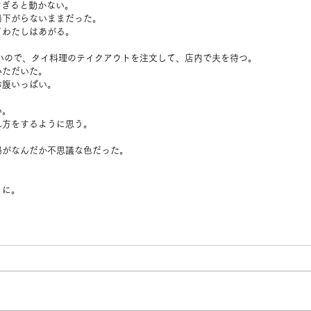
すぎると動かない。
局下がらないままだった。
てわたしはあがる。
いので、タイ料理のテイクアウトを注文して、店内で夫を待つ。
いただいた。
お腹いっぱい。
い。
れ方をするように思う。
陽がなんだか不思議な色だった。
うに。