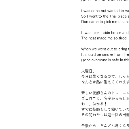
I was done but wanted to wa
So I went to the Thai place 
Dan came to pick me up and
It was nice inside house and
The heat made me so tired.
When we went out to bring t
It should be smoke from fire
Hope everyone is safe in thi
火曜日。
今日は暑くなるので、しっ
なんとか熱に耐えてくれま
新しい技師さんのトレーニ
ヴェロニカ、名字からもし
わー、助かる！
すでに技師として働いてい
その間わたしは週一回の出
午後から、どんどん暑くな