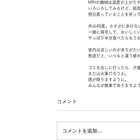
MRIの機械は温度が上がり
いろいろしてみるけど、結
明日直っていることを祈っ
外は40度。さすがに歩けな
一緒に帰宅して、おいしく
やっぱり半分食べたらもう
室内は涼しいのがありがた
熱波だと、いつもと違う疲
ゴミを出しに行ったら、夕
また山火事だろうか。
雨が降りますように。
みんなが無事でありますよ
コメント
コメントを追加…