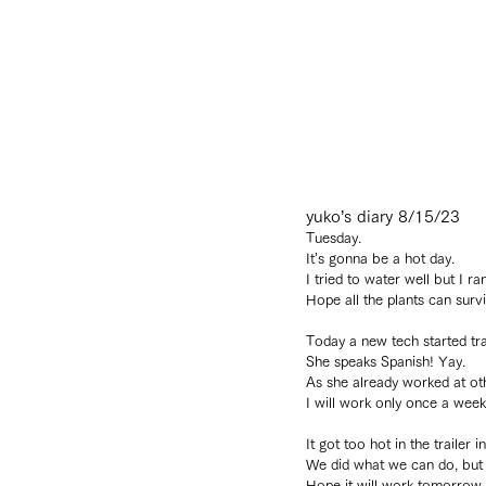
yuko’s diary 8/15/23
Tuesday.
It’s gonna be a hot day.
I tried to water well but I ra
Hope all the plants can survi
Today a new tech started tra
She speaks Spanish! Yay.
As she already worked at othe
I will work only once a week 
It got too hot in the trailer 
We did what we can do, but i
Hope it will work tomorrow.