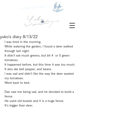
liberation
yuko's diary 8/13/22
I was tired in the morning.
While watering the garden, I found a deer walked 
through last night.
It didn’t eat much greens, but bit 4  or 5 green 
tomatoes.
It happened before, but this time it was too much.
It also ate bell pepper, and beans.
I was sad and didn’t like the way the deer wasted 
my tomatoes.
Went back to bed.
Dan saw me being sad, and he decided to build a 
fence.
He used old boards and it is a huge fence.
It’s bigger than deer.