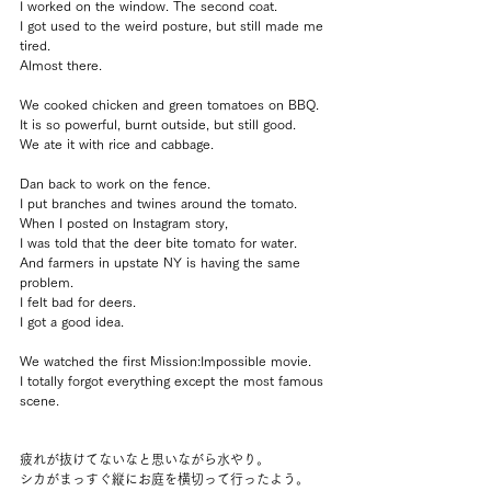
I worked on the window. The second coat.
I got used to the weird posture, but still made me 
tired.
Almost there.
We cooked chicken and green tomatoes on BBQ.
It is so powerful, burnt outside, but still good.
We ate it with rice and cabbage.
Dan back to work on the fence.
I put branches and twines around the tomato.
When I posted on Instagram story, 
I was told that the deer bite tomato for water.
And farmers in upstate NY is having the same 
problem.
I felt bad for deers.
I got a good idea.
We watched the first Mission:Impossible movie.
I totally forgot everything except the most famous 
scene.
疲れが抜けてないなと思いながら水やり。
シカがまっすぐ縦にお庭を横切って行ったよう。