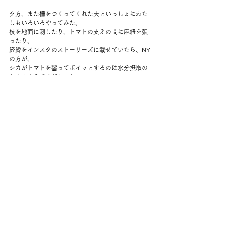
夕方、また柵をつくってくれた夫といっしょにわた
しもいろいろやってみた。
枝を地面に刺したり、トマトの支えの間に麻紐を張
ったり。
経緯をインスタのストーリーズに載せていたら、NY
の方が、
シカがトマトを齧ってポイッとするのは水分摂取の
ためと教えてくださった。
乾燥していて水を飲む場所がないのだろう。
NYの農家さんも困っているそうだ。
なんだかシカがかわいそうになった。
喉が乾いて、嫌いなトマトを齧ってるなんて。
いいアイデアを思いついたので明日実行しよう。
夜、ミッション・インポッシブルの一番最初の映画
を見る。
見事に天井から吊られている場面しか覚えてなく
て、けっこう楽しめた。
コメント