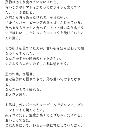
葉物はあまり食べていないけれど、
青いままのトマトをかじってはポイッと棄ててい
た。４、５個ほど。
以前から時々あったけれど、今日は多い。
ベルペッパー、ビーンズの葉っぱもかじっている。
食べるならちゃんと食べて、トマト嫌いなら食べな
いでほしい…、とけっこうショックを受けておふと
んに戻る。
その様子を見ていた夫が、古い板を組み合わせて柵
をつくってくれた。
なんだかでかい映画のセットみたい。
シカよりも大きいので、これは効きそう。
窓の作業。２層目。
変な姿勢にも慣れてきて、落ち着いてできたけれ
ど、
なんだかとても疲れる。
あとひと息だ。
お昼は、外のバーベキューグリルでチキンと、グリ
ーントマトを焼くことに。
衣をつけたら、温度が高くてこげちゃったけれど、
おいしくできた。
ごはんを炊いて、野菜と一緒に丼にしていただく。