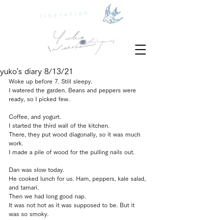
liberation
yuko's diary 8/13/21
Woke up before 7. Still sleepy.
I watered the garden. Beans and peppers were 
ready, so I picked few.
Coffee, and yogurt.
I started the third wall of the kitchen.
There, they put wood diagonally, so it was much 
work.
I made a pile of wood for the pulling nails out.
Dan was slow today. 
He cooked lunch for us. Ham, peppers, kale salad, 
and tamari.
Then we had long good nap.
It was not hot as it was supposed to be. But it 
was so smoky.