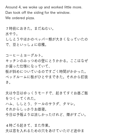
Around 4, we woke up and worked little more.
Dan took off the siding for the window.
We ordered pizza.
７時前におきた。まだねむい。
水やり。
ししとうやほかのペッパー類が大きくなっていたの
で、豆といっしょに収穫。
コーヒーとヨーグルト。
キッチンのみっつめの壁にとりかかる。ここはなぜ
か凝った仕様になっていて、
板が斜めについているのですごく時間がかかった。
ベッドルームに板がひとやまできた。それから釘抜
き。
夫は今日はゆっくりモードで、起きてすぐお昼ご飯
をつくってくれた。
ハム、ししとう、ケールのサラダ、タマレ。
それからしっかりお昼寝。
今日は予報よりは涼しかったけれど、煙がすごい。
４時ごろ起きて、また作業。
夫は窓を入れるための穴をあけていたけど途中ま