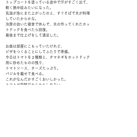
トップコートを塗っている途中で汗がすごく出て、
軽く熱中症みたいになった。
気温が急にまた上がったのと、すぐそばで夫が料理
していたからかな。
冷房の効いた寝室で休んで、夫の作ってくれたホッ
トドックを食べたら回復。
最後まで仕上げをして満足した。
お昼は部屋にこもっていたけれど、
ピザをつくることにしてふたりで準備。
今日はトマトを２種類と、タマネギをホットドック
用に炒めたものの残り、
トマトソース、チーズたっぷり。
バジルを載せて食べる。
これがなんだかすごくおいしかった。
トマトが新鮮だからかもしれない。
おなかいっぱいで”Reservation Dogs” を見て、早く
寝たと思う。
コメント