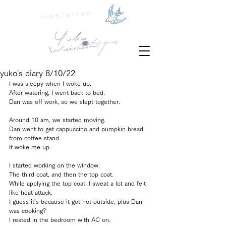
liberation
yuko's diary 8/10/22
I was sleepy when I woke up.
After watering, I went back to bed.
Dan was off work, so we slept together.
Around 10 am, we started moving.
Dan went to get cappuccino and pumpkin bread 
from coffee stand.
It woke me up.
I started working on the window.
The third coat, and then the top coat.
While applying the top coat, I sweat a lot and felt 
like heat attack.
I guess it’s because it got hot outside, plus Dan 
was cooking?
I rested in the bedroom with AC on.