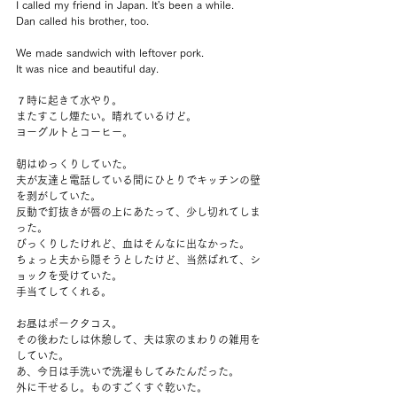
I called my friend in Japan. It's been a while.
Dan called his brother, too.
We made sandwich with leftover pork.
It was nice and beautiful day.
７時に起きて水やり。
またすこし煙たい。晴れているけど。
ヨーグルトとコーヒー。
朝はゆっくりしていた。
夫が友達と電話している間にひとりでキッチンの壁
を剥がしていた。
反動で釘抜きが唇の上にあたって、少し切れてしま
った。
びっくりしたけれど、血はそんなに出なかった。
ちょっと夫から隠そうとしたけど、当然ばれて、シ
ョックを受けていた。
手当てしてくれる。
お昼はポークタコス。
その後わたしは休憩して、夫は家のまわりの雑用を
していた。
あ、今日は手洗いで洗濯もしてみたんだった。
外に干せるし。ものすごくすぐ乾いた。