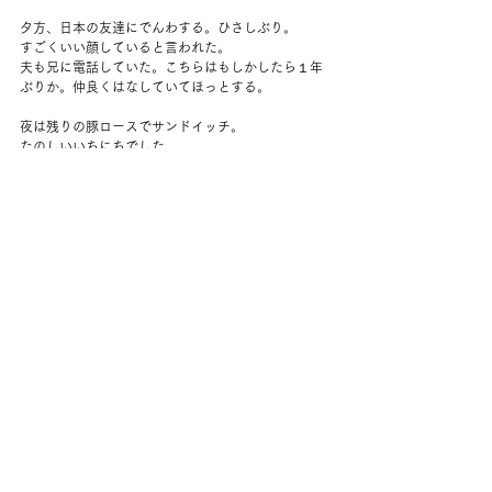
夕方、日本の友達にでんわする。ひさしぶり。
すごくいい顔していると言われた。
夫も兄に電話していた。こちらはもしかしたら１年
ぶりか。仲良くはなしていてほっとする。
夜は残りの豚ロースでサンドイッチ。
たのしいいちにちでした。
コメント
コメントを追加…
back to yuko's diary