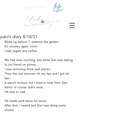
liberation
yuko's diary 8/10/21
Woke up before 7, watered the garden. 
It's smokey again. hmm
I had yogurt and coffee. 
We had slow morning, and while Dan was talking 
to his friend on phone, 
I was removing more wall pieces. 
Then the nail remover hit my lips and I got fat 
lips...
It wasn't serious, but I tried to hide from Dan 
which of course didn't work.
He was so sad.
He made pork tacos for lunch. 
After that, I rested and Dan was doing many 
chores.