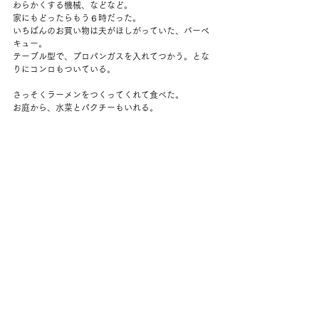
わらかくする機械、などなど。
家にもどったらもう６時だった。
いちばんのお買い物は夫がほしがっていた、バーベ
キュー。
テーブル型で、プロパンガスを入れてつかう。とな
りにコンロもついている。
さっそくラーメンをつくってくれて食べた。
お庭から、水菜とパクチーもいれる。
おいしかった！
コメント
コメントを追加…
back to yuko's diary