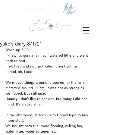
liberation
yuko's diary 8/1/21
Woke up 6:30. 
I knew it's gonna rain, so I watered little and went 
back to bed.
I felt tired and not motivated, then I got my 
period. ah, i see.
We moved things around, prepared for the rain.
It started around 11 am, it was not as strong as 
we hoped. But still nice.
Usually I don't like to get wet, but today I did not 
mind. It's a special rain.
In the afternoon, M took us to HomeDepo to buy 
more stuff.
We bought bath tub, more flooring, ceiling fan, 
water filter, water softener, etc.