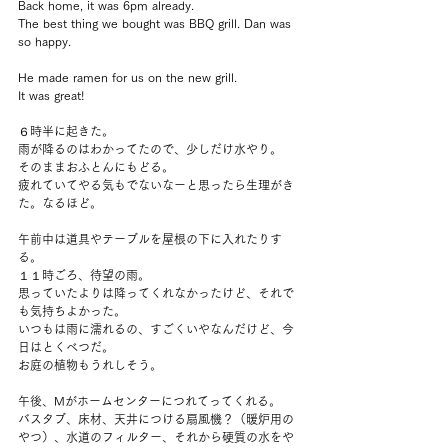
Back home, it was 6pm already.
The best thing we bought was BBQ grill. Dan was 
so happy.
He made ramen for us on the new grill.
It was great!
６時半に起きた。
雨が降るのはわかってたので、少しだけ水やり。
そのままおふとんにもどる。
疲れていてやる気もでないなーと思ったら生理がき
た。なるほど。
午前中は道具やテーブルを屋根の下に入れたりす
る。
１１時ごろ、待望の雨。
思っていたよりは降ってくれなかったけど、それで
も気持ちよかった。
いつもは雨に濡れるの、すごくいやなんだけど、今
日はとくべつだ。
お庭の植物もうれしそう。
午後、Mがホームセンターにつれてってくれる。
バスタブ、床材、天井につける扇風機？（暖炉用の
やつ）、水道のフィルター、それから硬質の水をや