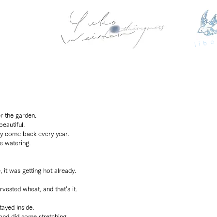
libe
r the garden.
beautiful.
ey come back every year.
le watering.
 it was getting hot already.
vested wheat, and that’s it.
ayed inside.
nd did some stretching.