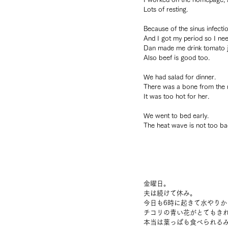
Lots of resting.
Because of the sinus infecti
And I got my period so I ne
Dan made me drink tomato ju
Also beef is good too.
We had salad for dinner.
There was a bone from the ri
It was too hot for her.
We went to bed early.
The heat wave is not too bad
金曜日。
夫は続けて休み。
今日も6時に起きて水やりか
チコリの青い花がとてもき
本当は葉っぱも食べられる