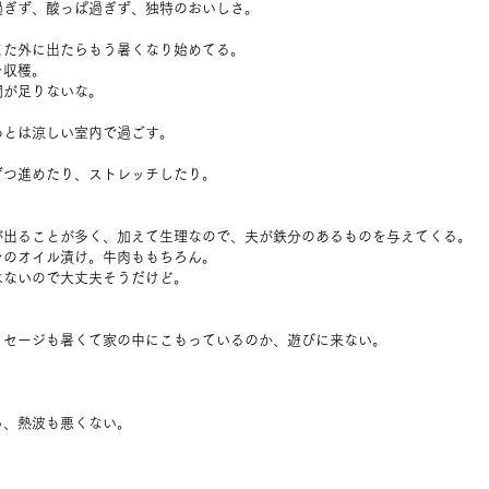
過ぎず、酸っぱ過ぎず、独特のおいしさ。
また外に出たらもう暑くなり始めてる。
を収穫。
間が足りないな。
あとは涼しい室内で過ごす。
ずつ進めたり、ストレッチしたり。
が出ることが多く、加えて生理なので、夫が鉄分のあるものを与えてくる。
ンのオイル漬け。牛肉ももちろん。
はないので大丈夫そうだけど。
、セージも暑くて家の中にこもっているのか、遊びに来ない。
ら、熱波も悪くない。