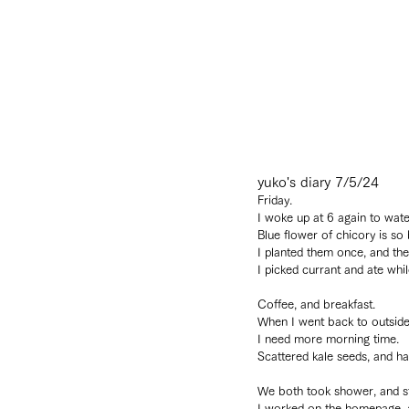
yuko's diary 7/5/24
Friday.
I woke up at 6 again to wate
Blue flower of chicory is so 
I planted them once, and th
I picked currant and ate whi
Coffee, and breakfast.
When I went back to outside,
I need more morning time.
Scattered kale seeds, and har
We both took shower, and st
I worked on the homepage, a