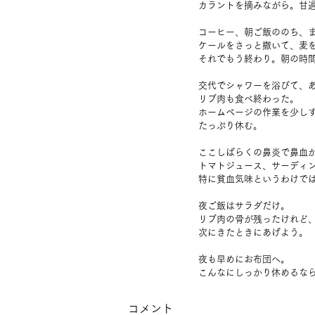
カラントを摘みながら。甘
コーヒー、朝ご飯ののち、
ケールをさっと撒いて、麦
それでもう終わり。朝の時
交代でシャワーを浴びて、
リブ肉も食べ終わった。
ホームページの作業を少し
たっぷり休む。
ここしばらくの鼻炎で鼻血
トマトジュース、サーディ
特に貧血気味というわけで
夜ご飯はサラダだけ。
リブ肉の骨が残ったけれど
次にきたときにあげよう。
夜も早めにお布団へ。
こんなにしっかり休めるな
コメント