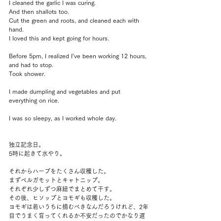
I cleaned the garlic I was curing.
And then shallots too.
Cut the green and roots, and cleaned each with 
hand.
I loved this and kept going for hours.
Before 5pm, I realized I’ve been working 12 hours, 
and had to stop.
Took shower.
I made dumpling and vegetables and put 
everything on rice.
I was so sleepy, as I worked whole day.
独立記念日。
5時に起きて水やり。
それからハーブをたくさん収穫した。
まずベルガモットとキャトニップ。
それぞれ少しずつ麻紐でまとめて干す。
その後、ヒソップとヨモギも収穫した。
ヨモギは若いうちに摘むべきなんだろうけれど、2年
目でうまく育ってくれるか不安だったのでかなり遅