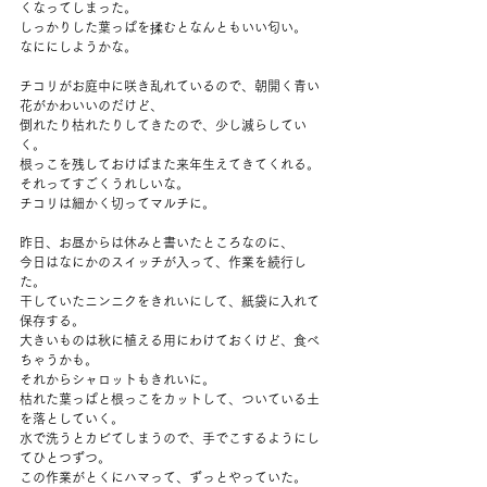
くなってしまった。
しっかりした葉っぱを揉むとなんともいい匂い。
なににしようかな。
チコリがお庭中に咲き乱れているので、朝開く青い
花がかわいいのだけど、
倒れたり枯れたりしてきたので、少し減らしてい
く。
根っこを残しておけばまた来年生えてきてくれる。
それってすごくうれしいな。
チコリは細かく切ってマルチに。
昨日、お昼からは休みと書いたところなのに、
今日はなにかのスイッチが入って、作業を続行し
た。
干していたニンニクをきれいにして、紙袋に入れて
保存する。
大きいものは秋に植える用にわけておくけど、食べ
ちゃうかも。
それからシャロットもきれいに。
枯れた葉っぱと根っこをカットして、ついている土
を落としていく。
水で洗うとカビてしまうので、手でこするようにし
てひとつずつ。
この作業がとくにハマって、ずっとやっていた。