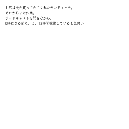
お昼は夫が買ってきてくれたサンドイッチ。
それからまた作業。
ポッドキャストを聞きながら。
5時になる前に、え、12時間稼働していると気付い
てやめた。
シャワー。
夜ご飯は、いつものギョウザ丼。
料理するとキッチンが暑くなるけれど、まだまだ大
丈夫。
一日働いたので、すぐに眠くなった。
古いコメディを見てから寝る。
コメント
コメントを追加…