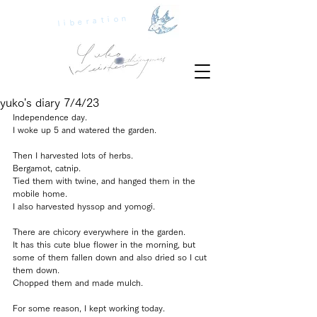
liberation
yuko's diary 7/4/23
Independence day.
I woke up 5 and watered the garden.
Then I harvested lots of herbs.
Bergamot, catnip.
Tied them with twine, and hanged them in the 
mobile home.
I also harvested hyssop and yomogi.
There are chicory everywhere in the garden.
It has this cute blue flower in the morning, but 
some of them fallen down and also dried so I cut 
them down.
Chopped them and made mulch.
For some reason, I kept working today.