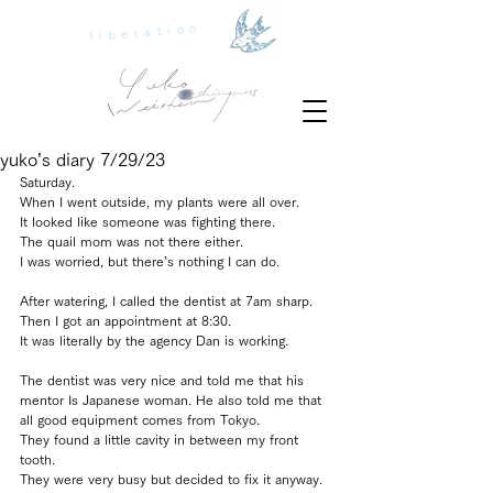
liberation
yuko’s diary 7/29/23
Saturday.
When I went outside, my plants were all over.
It looked like someone was fighting there.
The quail mom was not there either.
I was worried, but there’s nothing I can do.
After watering, I called the dentist at 7am sharp.
Then I got an appointment at 8:30.
It was literally by the agency Dan is working.
The dentist was very nice and told me that his 
mentor Is Japanese woman. He also told me that 
all good equipment comes from Tokyo.
They found a little cavity in between my front 
tooth.
They were very busy but decided to fix it anyway.