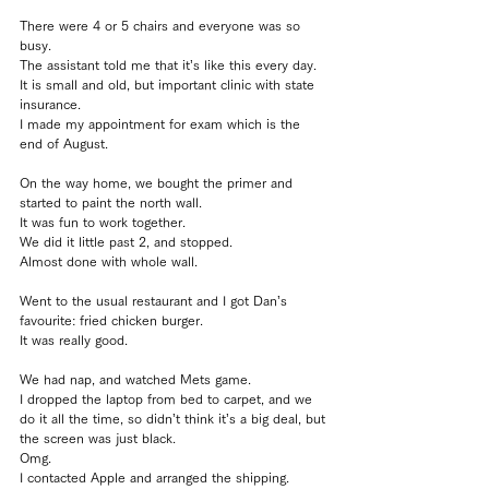
There were 4 or 5 chairs and everyone was so 
busy.
The assistant told me that it’s like this every day.
It is small and old, but important clinic with state 
insurance.
I made my appointment for exam which is the 
end of August.
On the way home, we bought the primer and 
started to paint the north wall.
It was fun to work together.
We did it little past 2, and stopped.
Almost done with whole wall.
Went to the usual restaurant and I got Dan’s 
favourite: fried chicken burger.
It was really good.
We had nap, and watched Mets game.
I dropped the laptop from bed to carpet, and we 
do it all the time, so didn’t think it’s a big deal, but 
the screen was just black.
Omg.
I contacted Apple and arranged the shipping.