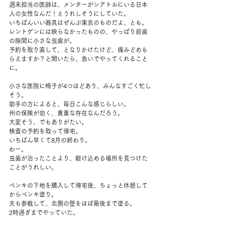
週末担当の医師は、メンターがシアトルにいる日本
人の女性なんだ！とうれしそうにしていた。
いちばんいい器具はぜんぶ東京のものだよ、とも。
レントゲンには映らなかったものの、やっぱり前歯
の隙間に小さな虫歯が。
予約を取り直して、となりかけたけど、痛みどめも
らえますか？と聞いたら、急いでやってくれること
に。
小さな医院に椅子が4つほどあり、みんなすごく忙し
そう。
助手の方によると、毎日こんな感じらしい。
州の保険が効く、貴重な存在なんだろう。
大変そう、でもありがたい。
検査の予約を取って帰宅。
いちばん早くて8月の終わり。
わー。
虫歯が治ったことより、駆け込める場所を見つけた
ことがうれしい。
ペンキの下地を購入して帰宅後、ちょっと休憩して
からペンキ塗り。
夫も参戦して、北側の壁をほぼ最後まで塗る。
2時過ぎまでやっていた。