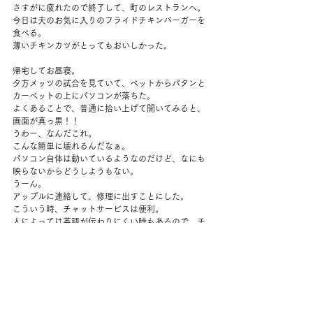
さすがに疲れたので終了して、町のレストランへ。
今日は夫のお気に入りのフライドチキンバーガーを
食べる。
薄いチキンカツがとってもおいしかった。
帰宅してお昼寝。
夕方メッツの試合を見ていて、ベットからパタンと
カーペットの上にパソコンが落ちた。
よくあることで、普通に拾い上げて開いてみると、
画面が真っ黒！！
うわー、なんだこれ。
こんな簡単に壊れるんだなぁ。
パソコン自体は動いているようなのだけど、なにも
映らないからどうしようもない。
うーん。
アップルに連絡して、修理に出すことにした。
こういう時、チャットサービスは便利。
人によっては英語が伝わりにくい時もあるので。チ
ャットでいろいろ進めた。
ふうう。
病院の検査から、虫歯から、いろいろあるなぁ。
なにか大きなものの肩代わりをしてくれたと思って
おく。