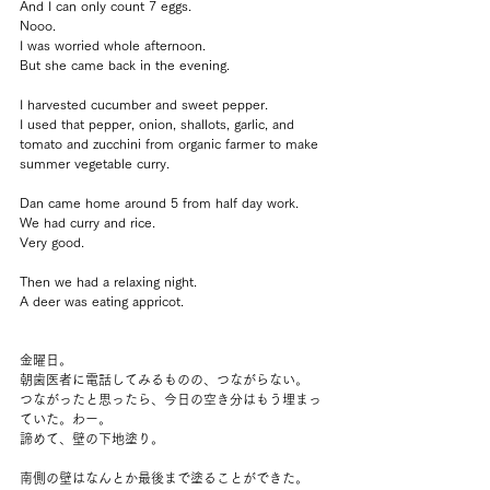
And I can only count 7 eggs. 
Nooo.
I was worried whole afternoon.
But she came back in the evening.
I harvested cucumber and sweet pepper.
I used that pepper, onion, shallots, garlic, and 
tomato and zucchini from organic farmer to make 
summer vegetable curry.
Dan came home around 5 from half day work.
We had curry and rice.
Very good.
Then we had a relaxing night.
A deer was eating appricot.
金曜日。
朝歯医者に電話してみるものの、つながらない。
つながったと思ったら、今日の空き分はもう埋まっ
ていた。わー。
諦めて、壁の下地塗り。
南側の壁はなんとか最後まで塗ることができた。