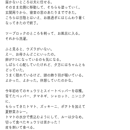
届かないところは夫に任せる。
そのまま北側に移動して、そちらも塗っていく。
玄関周りから、寝室の窓のあたりまでできた。
こちらは日陰とはいえ、お昼過ぎにはじんわり暑く
なってきたので終了。
ツーブロックのところを剃って、お風呂に入る。
それから洗濯。
ふと見ると、ウズラがいない。
えー、お母さんどこにいったの。
卵が7つになっているのも気になる。
しばらく心配していたけれど、夕方にはちゃんとも
どっていた。
うまく隠れているけど、頭の飾り羽が覗いている。
よかった、よかった。休憩していたのかな。
今年初めてのキュウリとスイートペッパーを収穫。
育てたペッパー、タマネギ、シャロット、ニンニク
に、
もらってきたトマト、ズッキーニ、ポテトを加えて
夏野菜カレー。
トマトの水分で煮込むようにして、ルーは少なめ。
切って食べたキュウリは苦かった！
皮を剥いて食べる。