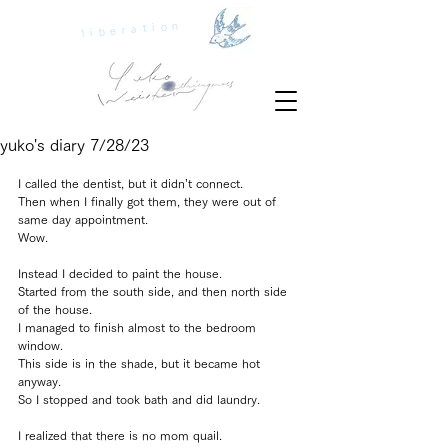
liberation
yuko's diary 7/28/23
I called the dentist, but it didn’t connect.
Then when I finally got them, they were out of 
same day appointment.
Wow.
Instead I decided to paint the house.
Started from the south side, and then north side 
of the house.
I managed to finish almost to the bedroom 
window.
This side is in the shade, but it became hot 
anyway.
So I stopped and took bath and did laundry.
I realized that there is no mom quail.