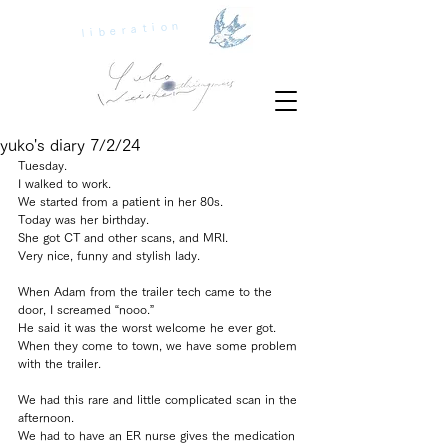
liberation
yuko's diary 7/2/24
Tuesday.
I walked to work.
We started from a patient in her 80s.
Today was her birthday.
She got CT and other scans, and MRI. 
Very nice, funny and stylish lady.
When Adam from the trailer tech came to the 
door, I screamed “nooo.”
He said it was the worst welcome he ever got.
When they come to town, we have some problem 
with the trailer.
We had this rare and little complicated scan in the 
afternoon.
We had to have an ER nurse gives the medication 