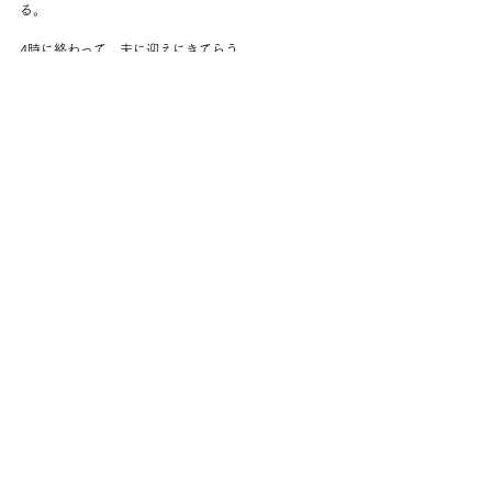
る。
4時に終わって、夫に迎えにきてらう。
コープでスープとサンドイッチを購入。
簡単な晩ごはん。
メッツの試合を見たり、ウィンブルドンのハイライ
トを見たり。
でも早めに寝たと思う。
今日も精いっぱいやった。
コメント
コメントを追加…
back to yuko's diary