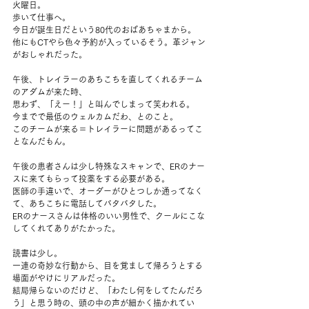
火曜日。
歩いて仕事へ。
今日が誕生日だという80代のおばあちゃまから。
他にもCTやら色々予約が入っているそう。革ジャン
がおしゃれだった。
午後、トレイラーのあちこちを直してくれるチーム
のアダムが来た時、
思わず、「えー！」と叫んでしまって笑われる。
今までで最低のウェルカムだわ、とのこと。
このチームが来る＝トレイラーに問題があるってこ
となんだもん。
午後の患者さんは少し特殊なスキャンで、ERのナー
スに来てもらって投薬をする必要がある。
医師の手違いで、オーダーがひとつしか通ってなく
て、あちこちに電話してバタバタした。
ERのナースさんは体格のいい男性で、クールにこな
してくれてありがたかった。
読書は少し。
一連の奇妙な行動から、目を覚まして帰ろうとする
場面がやけにリアルだった。
結局帰らないのだけど、「わたし何をしてたんだろ
う」と思う時の、頭の中の声が細かく描かれてい