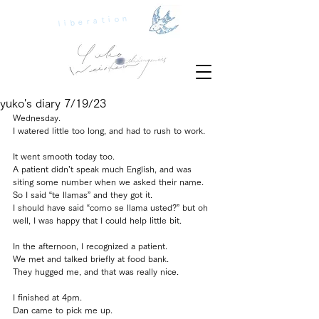
liberation
yuko's diary 7/19/23
Wednesday.
I watered little too long, and had to rush to work.
It went smooth today too.
A patient didn’t speak much English, and was 
siting some number when we asked their name.
So I said “te llamas” and they got it.
I should have said “como se llama usted?” but oh 
well, I was happy that I could help little bit.
In the afternoon, I recognized a patient.
We met and talked briefly at food bank.
They hugged me, and that was really nice.
I finished at 4pm.
Dan came to pick me up.