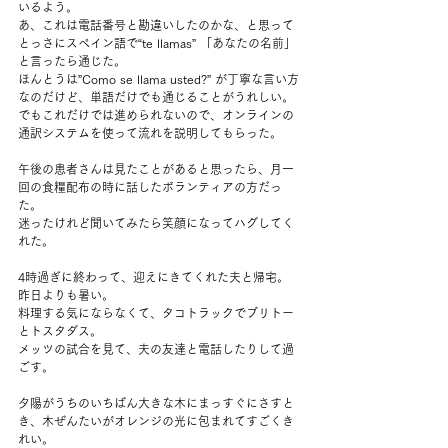
いるよう。
あ、これは電話番号と勘違いしたのかな、と思って
とっさにスペイン語で“te llamas” 「あなたの名前」
と言ったら通じた。
ほんとうは”Como se llama usted?” が丁寧な言い方
なのだけど、単語だけでも通じることがうれしい。
でもこれだけでは進められないので、オンラインの
通訳システムを使って流れを説明してもらった。
午後の患者さんは見たことがあると思ったら、月一
回の食糧配布の時に話したボランティアの方だっ
た。
迷ったけれど聞いてみたら笑顔になってハグしてく
れた。
4時過ぎに終わって、迎えにきてくれた夫と帰宅。
昨日よりも暑い。
料理する気にならなくて、タコトラックでブリトー
とトスタダス。
メッツの試合を見て、夫の友達と電話したりして過
ごす。
夕陽がうちのいちばん大きな木にまっすぐにさすと
き、木ぜんたいがオレンジの光に包まれてすごくき
れい。