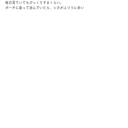
毎日見ていてもびっくりするくらい。
ポーチに座って涼んでいたら、シカがふつうに歩い
てきてびっくりした。
おおい、と声をかけたくらいではひるまない。
人間のことは怖くないみたい。
明日からしっかり暑いみたいだけど、
去年やおととしみたいな40度越えはまだないのでち
ょっとほっとしている。
とはいえ、いつ来てもおかしくないのだけど。
コメント
コメントを追加…
back to yuko's diary