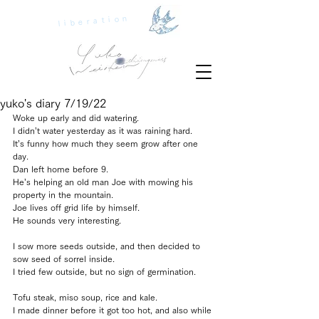
liberation
yuko's diary 7/19/22
Woke up early and did watering.
I didn’t water yesterday as it was raining hard.
It’s funny how much they seem grow after one 
day.
Dan left home before 9.
He’s helping an old man Joe with mowing his 
property in the mountain.
Joe lives off grid life by himself.
He sounds very interesting.
I sow more seeds outside, and then decided to 
sow seed of sorrel inside.
I tried few outside, but no sign of germination.
Tofu steak, miso soup, rice and kale.
I made dinner before it got too hot, and also while 