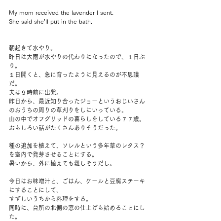
My mom received the lavender I sent.
She said she’ll put in the bath.
朝起きて水やり。
昨日は大雨が水やりの代わりになったので、１日ぶ
り。
１日開くと、急に育ったように見えるのが不思議
だ。
夫は９時前に出発。
昨日から、最近知り合ったジョーというおじいさん
のおうちの周りの草刈りをしにいっている。
山の中でオフグリッドの暮らしをしている７７歳。
おもしろい話がたくさんありそうだった。
種の追加を植えて、ソレルという多年草のレタス？
を室内で発芽させることにする。
暑いから、外に植えても難しそうだし。
今日はお味噌汁と、ごはん、ケールと豆腐ステーキ
にすることにして、
すずしいうちから料理をする。
同時に、台所の北側の窓の仕上げも始めることにし
た。