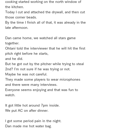
cooking started working on the north window of 
the kitchen.
Today I cut and attached the drywall, and then cut 
those corner beads.
By the time I finish all of that, it was already in the 
late afternoon.
Dan came home, we watched all stars game 
together.
Ohtani told the interviewer that he will hit the first 
pitch right before he starts, 
and he did.
But he got out by the pitcher while trying to steal 
2nd? I’m not sure if he was trying or not.
Maybe he was not careful.
They made some players to wear microphones 
and there were many interviews.
Everyone seems enjoying and that was fun to 
watch.
It got little hot around 7pm inside.
We put AC on after dinner.
I got some period pain in the night.
Dan made me hot water bag.