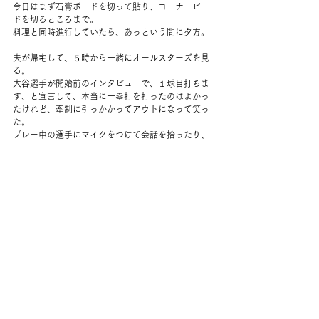
今日はまず石膏ボードを切って貼り、コーナービー
ドを切るところまで。
料理と同時進行していたら、あっという間に夕方。
夫が帰宅して、５時から一緒にオールスターズを見
る。
大谷選手が開始前のインタビューで、１球目打ちま
す、と宣言して、本当に一塁打を打ったのはよかっ
たけれど、牽制に引っかかってアウトになって笑っ
た。
プレー中の選手にマイクをつけて会話を拾ったり、
インタビューたくさん挟んだり、選手も楽しそう
で、お祭り気分で見ていてたのしかった。
家の中は、夕方ではなく夜７時ごろがいちばんむっ
と暑い気がする。
夕食後しばらくクーラーを入れた。
夜になってすこし生理痛。
夫が湯たんぽをつくってくれた。
母のもとにもラベンダーが着いた由。
お風呂にいれるといってよろこんでいた。