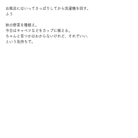
お風呂にはいってさっぱりしてから洗濯機を回す。
ふう
秋の野菜を種植え。
今日はキャベツなどをカップに植える。
ちゃんと育つかはわからないけれど、それでいい、
という気持ちで。
夫は3時ごろに帰宅。
いつもより早い。
いっしょにファーマーズマーケットへ。
タマレ、トマトとキュウリ、マライアのバナナブレ
ッドを購入。
だんだん暑くなって、野菜も人出も増えてきた。
それからはただのんびりして過ごす。
ウィンブルドンのハイライトを見たり、ふたりでご
ろごろしたり。
何もしなくても楽しいっていいな。
コメント