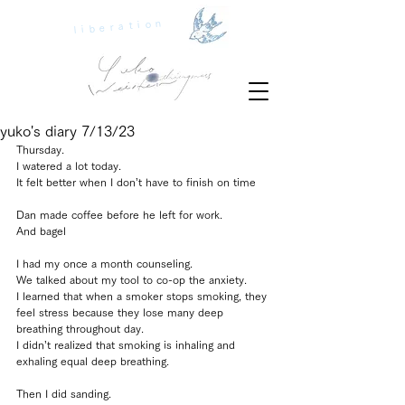
liberation
yuko's diary 7/13/23
Thursday.
I watered a lot today.
It felt better when I don’t have to finish on time
Dan made coffee before he left for work.
And bagel
I had my once a month counseling.
We talked about my tool to co-op the anxiety.
I learned that when a smoker stops smoking, they 
feel stress because they lose many deep 
breathing throughout day.
I didn’t realized that smoking is inhaling and 
exhaling equal deep breathing.
Then I did sanding.