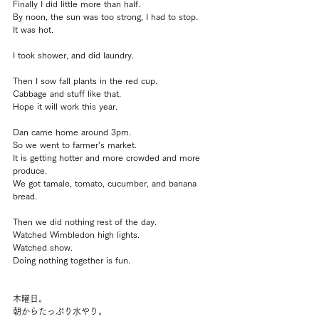
Finally I did little more than half.
By noon, the sun was too strong, I had to stop.
It was hot.
I took shower, and did laundry.
Then I sow fall plants in the red cup.
Cabbage and stuff like that.
Hope it will work this year.
Dan came home around 3pm.
So we went to farmer’s market.
It is getting hotter and more crowded and more 
produce.
We got tamale, tomato, cucumber, and banana 
bread.
Then we did nothing rest of the day.
Watched Wimbledon high lights.
Watched show.
Doing nothing together is fun.
木曜日。
朝からたっぷり水やり。