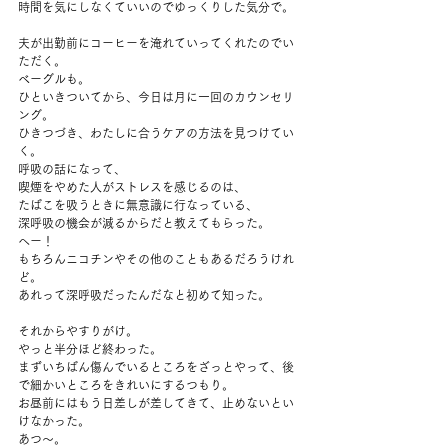
時間を気にしなくていいのでゆっくりした気分で。
夫が出勤前にコーヒーを淹れていってくれたのでい
ただく。
ベーグルも。
ひといきついてから、今日は月に一回のカウンセリ
ング。
ひきつづき、わたしに合うケアの方法を見つけてい
く。
呼吸の話になって、
喫煙をやめた人がストレスを感じるのは、
たばこを吸うときに無意識に行なっている、
深呼吸の機会が減るからだと教えてもらった。
へー！
もちろんニコチンやその他のこともあるだろうけれ
ど。
あれって深呼吸だったんだなと初めて知った。
それからやすりがけ。
やっと半分ほど終わった。
まずいちばん傷んでいるところをざっとやって、後
で細かいところをきれいにするつもり。
お昼前にはもう日差しが差してきて、止めないとい
けなかった。
あつ～。