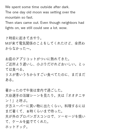
We spent some time outside after dark.
The one day old moon was setting over the 
mountain so fast. 
Then stars came out. Even though neighbors had 
lights on, we still could see a lot. wow.
７時前に起きて水やり。
Mが来て電気関係のことをしてくれたけど、全然わ
からなかった〜。
お庭のアプリコットがついに熟れてきた。
ご近所より遅いし、小ぶりだけれどおいしい。とっ
ては食べる。
リスが青いうちからすごい食べてたのに、まだまだ
ある。
暑かったので午後は室内で過ごした。
大谷選手の活躍シーンを見たり。夫は「オオタニサ
ン！」と呼ぶ。
夕方スーパーに買い物に出たくらい。料理するには
まだ暑くて、８時くらいまで待った。
夫が外のプロパンガスコンロで、ソーセージを焼い
て、ケールを茹でてくれた。
ホットドック。