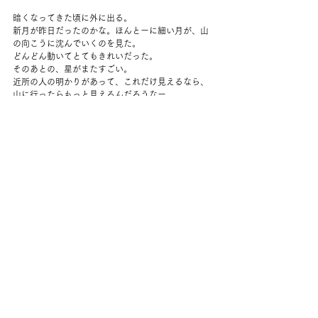
暗くなってきた頃に外に出る。
新月が昨日だったのかな。ほんとーに細い月が、山
の向こうに沈んでいくのを見た。
どんどん動いてとてもきれいだった。
そのあとの、星がまたすごい。
近所の人の明かりがあって、これだけ見えるなら、
山に行ったらもっと見えるんだろうなー。
コメント
コメントを追加…
back to yuko's diary