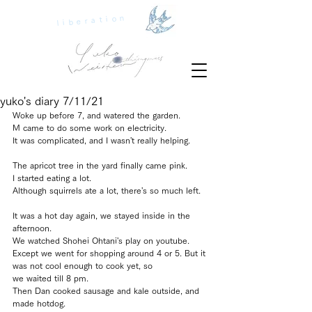
liberation
yuko's diary 7/11/21
Woke up before 7, and watered the garden.
M came to do some work on electricity. 
It was complicated, and I wasn't really helping.
The apricot tree in the yard finally came pink. 
I started eating a lot.
Although squirrels ate a lot, there's so much left. 
It was a hot day again, we stayed inside in the 
afternoon. 
We watched Shohei Ohtani's play on youtube.
Except we went for shopping around 4 or 5. But it 
was not cool enough to cook yet, so
we waited till 8 pm.
Then Dan cooked sausage and kale outside, and 
made hotdog. 