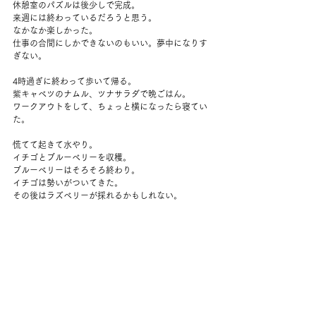
休憩室のパズルは後少しで完成。
来週には終わっているだろうと思う。
なかなか楽しかった。
仕事の合間にしかできないのもいい。夢中になりす
ぎない。
4時過ぎに終わって歩いて帰る。
紫キャベツのナムル、ツナサラダで晩ごはん。
ワークアウトをして、ちょっと横になったら寝てい
た。
慌てて起きて水やり。
イチゴとブルーベリーを収穫。
ブルーベリーはそろそろ終わり。
イチゴは勢いがついてきた。
その後はラズベリーが採れるかもしれない。
短い半身浴。
湯たんぽを入れてお布団に。
夫が帰宅する頃にはぐっすり寝ていた。
コメント