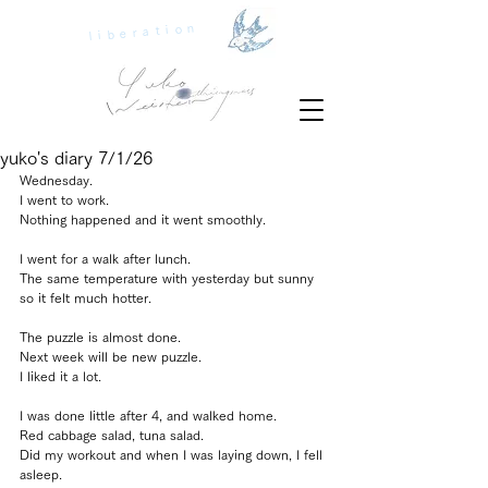
liberation
yuko's diary 7/1/26
Wednesday.
I went to work.
Nothing happened and it went smoothly.
I went for a walk after lunch.
The same temperature with yesterday but sunny 
so it felt much hotter.
The puzzle is almost done.
Next week will be new puzzle.
I liked it a lot.
I was done little after 4, and walked home.
Red cabbage salad, tuna salad.
Did my workout and when I was laying down, I fell 
asleep.