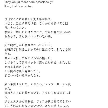
They would meet here occasionally?
If so, that is so cute.
今日でここに到着して丸１年が経つ。
つまり、当たり前だけど、これからはすべて２回
目、ということ。
季節を一周したわけだけれど、今年の春が涼しいの
もあって、まだ追いついていない感。
夫が明け方から眠れなかったらしく、
６時過ぎに起き上がって外に出たので、わたしも起
きる。
カメラを持ってきていろいろ撮った。
しばらくして夫はベットに戻ったけれど、わたしは
そのまま起きていた。
１年間の写真を見直したり。
すごいいろいろやったなぁ。
少し草引きをして、それから、シャワーカーテン洗
った。
裾のところに石鹸がついて、どうしてもカビてしま
う。
ポリエステルだけれど、ワッフル状の布でできてい
て、とれないかなと思いつつ、オキシ漬けにした。