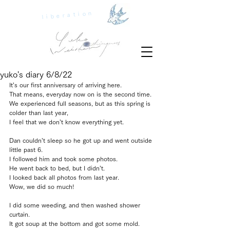
liberation
yuko's diary 6/8/22
It’s our first anniversary of arriving here.
That means, everyday now on is the second time.
We experienced full seasons, but as this spring is 
colder than last year, 
I feel that we don’t know everything yet.
Dan couldn’t sleep so he got up and went outside 
little past 6.
I followed him and took some photos.
He went back to bed, but I didn’t.
I looked back all photos from last year.
Wow, we did so much!
I did some weeding, and then washed shower 
curtain.
It got soup at the bottom and got some mold.