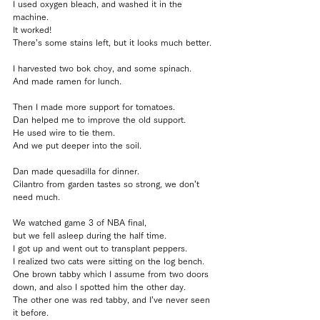
I used oxygen bleach, and washed it in the 
machine.
It worked!
There’s some stains left, but it looks much better.
I harvested two bok choy, and some spinach.
And made ramen for lunch.
Then I made more support for tomatoes.
Dan helped me to improve the old support.
He used wire to tie them.
And we put deeper into the soil.
Dan made quesadilla for dinner.
Cilantro from garden tastes so strong, we don’t 
need much.
We watched game 3 of NBA final, 
but we fell asleep during the half time.
I got up and went out to transplant peppers.
I realized two cats were sitting on the log bench.
One brown tabby which I assume from two doors 
down, and also I spotted him the other day.
The other one was red tabby, and I’ve never seen 
it before.