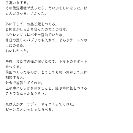
手洗いもする。
その後洗濯機で洗ったら、だいぶましになった。ほ
とんど真っ白。よかった。
外に干して、お昼ご飯をつくる。
青梗菜がしっかり育ったので２つ収穫。
ホウレンソウはバター醤油でいため、
昨日の残りのパプリカも入れて、ぜんぶラーメンの
上にのせる。
おいしかった。
午後、また竹の棒が届いたので、トマトのサポート
をつくる。
前回つくったものが、どうしても弱い気がして夫に
相談すると、
針金で補強してくれた。
土の中にしっかり刺すことと、結ぶ時に気をつける
ことでなんとかなりそう。
夜は夫がケーサディーヤをつくってくれた。
ビーンズといっしょに食べる。
お庭のパクチーも。
買ってくるものと違って、匂いが強烈だから少量で
満足。