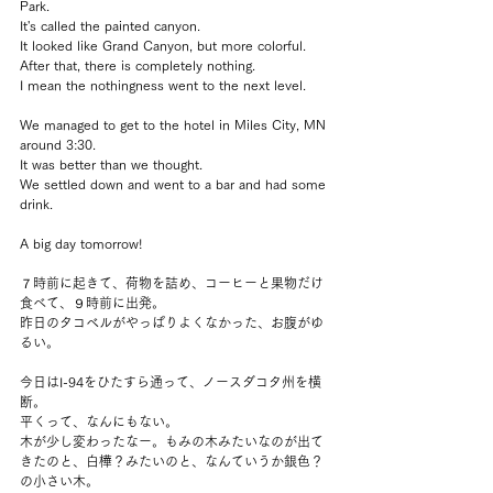
Park.
It's called the painted canyon. 
It looked like Grand Canyon, but more colorful.
After that, there is completely nothing.
I mean the nothingness went to the next level.
We managed to get to the hotel in Miles City, MN 
around 3:30.
It was better than we thought.
We settled down and went to a bar and had some 
drink.
A big day tomorrow!
７時前に起きて、荷物を詰め、コーヒーと果物だけ
食べて、９時前に出発。
昨日のタコベルがやっぱりよくなかった、お腹がゆ
るい。
今日はI-94をひたすら通って、ノースダコタ州を横
断。
平くって、なんにもない。
木が少し変わったなー。もみの木みたいなのが出て
きたのと、白樺？みたいのと、なんていうか銀色？
の小さい木。