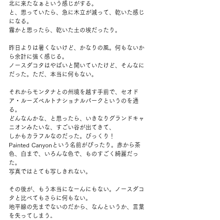
北に来たなぁという感じがする。
と、思っていたら、急に木立が減って、乾いた感じ
になる。
霧かと思ったら、乾いた土の埃だったり。
昨日よりは暑くないけど、かなりの風。何もないか
ら余計に強く感じる。
ノースダコタはやばいと聞いていたけど、そんなに
だった。ただ、本当に何もない。
それからモンタナとの州境を越す手前で、セオド
ア・ルーズベルトナショナルパークというのを通
る。
どんなんかな、と思ったら、いきなりグランドキャ
ニオンみたいな、すごい谷が出てきて、
しかもカラフルなのだった。びっくり！
Painted Canyonという名前がぴったり。赤から茶
色、白まで、いろんな色で、ものすごく綺麗だっ
た。
写真ではとても写しきれない。
その後が、もう本当になーんにもない。ノースダコ
タと比べてもさらに何もない。
地平線の先までないのだから、なんというか、言葉
を失ってしまう。