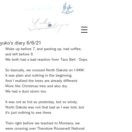
liberation
yuko's diary 6/6/21
Woke up before 7, and packing up, had coffee, 
and left before 9.
We both had a bad reaction from Taco Bell.  Oops.
So basically, we crossed North Dakota on I-94W.
It was plain and nothing in the beginning. 
And I realized the trees are already different. 
More like Christmas tree and also dry. 
We had a dust storm too.
It was not as hot as yesterday, but so windy. 
North Dakota was not that bad as I was told, but 
it's just nothing to see there.
Then right before we leached to Montana, we 
were crossing over Theodore Roosevelt National 