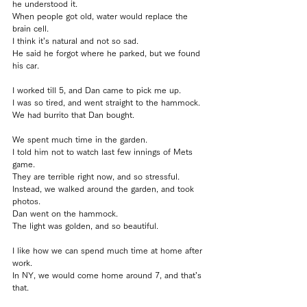
he understood it.
When people got old, water would replace the 
brain cell.
I think it’s natural and not so sad.
He said he forgot where he parked, but we found 
his car.
I worked till 5, and Dan came to pick me up.
I was so tired, and went straight to the hammock.
We had burrito that Dan bought.
We spent much time in the garden.
I told him not to watch last few innings of Mets 
game.
They are terrible right now, and so stressful.
Instead, we walked around the garden, and took 
photos.
Dan went on the hammock.
The light was golden, and so beautiful.
I like how we can spend much time at home after 
work.
In NY, we would come home around 7, and that’s 
that.