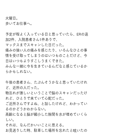
火曜日。
歩いてお仕事へ。
予定が程よく入っている日と思っていたら、ERの追
加2件、入院患者さん1件ありで、
マックスまでスキャンした日だった。
痛みの強い人の痛みを感じたり、いろんなひとの事
情を受け取ってしまうのはいつものことだけど、今
日はいつもよりすこしうまくできた。
みんな一緒に今を生きているんだなと感じているか
らかもしれない。
午後の患者さん、たぶんそうかなと思っていたけれ
ど、近所の人だった。
物忘れが激しいということで脳のスキャンだったけ
れど、ひとりで来ていて心配だった。
ご近所さんですよね、と話したけれど、わかってい
るのかどうかわからない。
高齢になると脳が縮小した隙間を水が埋めていくら
しい。
それは、なんだかいいことに思える。
お見送りした時、駐車した場所を忘れたと呟いたの