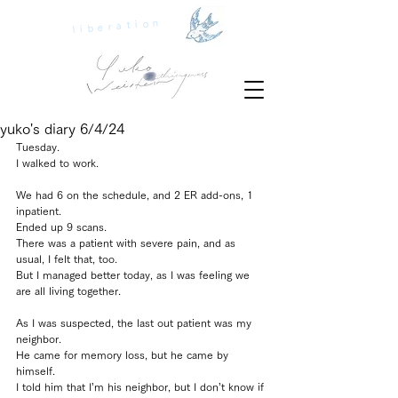
liberation
yuko's diary 6/4/24
Tuesday.
I walked to work.
We had 6 on the schedule, and 2 ER add-ons, 1 
inpatient.
Ended up 9 scans.
There was a patient with severe pain, and as 
usual, I felt that, too.
But I managed better today, as I was feeling we 
are all living together.
As I was suspected, the last out patient was my 
neighbor.
He came for memory loss, but he came by 
himself.
I told him that I’m his neighbor, but I don’t know if 