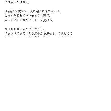
には焦ったけれど。
5時前まで働いて、夫に迎えに来てもらう。
しっかり疲れてハンモックへ直行。
買って来てくれたブリトーを食べる。
今日もお庭でのんびり過ごす。
メッツは勝っていても途中から逆転されて負けるこ
とが多いので、後半は見ない方がいい、と夫を説き
伏せて外へ。
風がとっても強いけれど、とにかくきれいな夕方。
光が、オレンジがかった金色だ。
小鹿が迷い込んだように来たけれどすぐにどこかに
行ってしまった。
ストレッチもして、カドルもして、たっぷり家での
時間を過ごせるのはうれしい。
NYで働いていた頃は7時前に帰宅して慌てて食べて
という感じだったな。
コメント