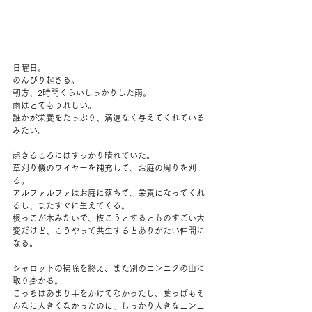
日曜日。
のんびり起きる。
朝方、2時間くらいしっかりした雨。
雨はとてもうれしい。
誰かが栄養をたっぷり、満遍なく与えてくれている
みたい。
起きるころにはすっかり晴れていた。
草刈り機のワイヤーを補充して、お庭の周りを刈
る。
アルファルファはお庭に落ちて、栄養になってくれ
るし、またすぐに生えてくる。
根っこが木みたいで、抜こうとするとものすごい大
変だけど、こうやって共生するとありがたい仲間に
なる。
シャロットの掃除を終え、また別のニンニクの山に
取り掛かる。
こっちはあまり手をかけてなかったし、葉っぱもそ
んなに大きくなかったのに、しっかり大きなニンニ