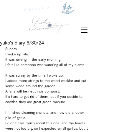
liberation
yuko's diary 6/30/24
Sunday.
I woke up late.
It was raining in the early morning.
I felt like someone was watering all of my plants.
It was sunny by the time I woke up.
I added more strings to the weed wackier and cut 
some weed around the garden.
Alfalfa will be neutrinos compost.
It’s hard to get rid of them, but if you decide to 
coexist, they are great green manure.
I finished cleaning shallots, and now did another 
pile of garlic.
I didn’t care much about this one, and the leaves 
were not too big, so I expected small garlics, but it 