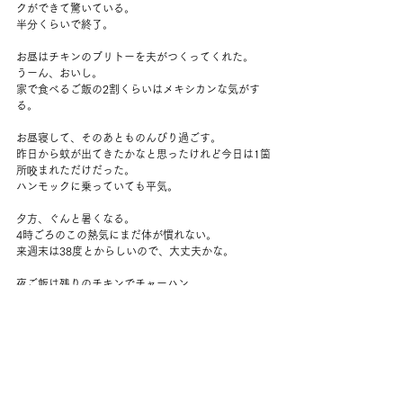
クができて驚いている。
半分くらいで終了。
お昼はチキンのブリトーを夫がつくってくれた。
うーん、おいし。
家で食べるご飯の2割くらいはメキシカンな気がす
る。
お昼寝して、そのあとものんびり過ごす。
昨日から蚊が出てきたかなと思ったけれど今日は1箇
所咬まれただけだった。
ハンモックに乗っていても平気。
夕方、ぐんと暑くなる。
4時ごろのこの熱気にまだ体が慣れない。
来週末は38度とからしいので、大丈夫かな。
夜ご飯は残りのチキンでチャーハン。
ご飯を炊いてから作るときはいつも冷めるのを待ち
きれずに失敗しがち。
今日はまぁうまくいった。
外を散歩したり、ホームページの作業をしたり。
思い思いに過ごす。