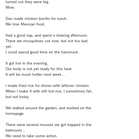
turned out they were big.
Wow.
Dan made chicken burrito for lunch.
We love Mexican food.
Had a good nap, and spent a relaxing afternoon.
There are mosquitoes out now, but not too bad 
yet.
I could spend good time on the hammock.
It got hot in the evening.
Our body is not yet ready for this heat.
It will be much hotter next week…
I made fried rice for dinner with leftover chicken.
When I make it with still hot rice, I sometimes fail, 
but not today.
We walked around the garden, and worked on the 
homepage.
There were several mouses we got trapped in the 
bathroom…
We need to take some action.